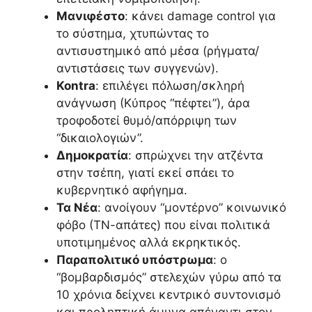
Μανιφέστο
: κάνει damage control για
το σύστημα, χτυπώντας το
αντισυστημικό από μέσα (ρήγματα/
αντιστάσεις των συγγενών).
Kontra
: επιλέγει πόλωση/σκληρή
ανάγνωση (Κύπρος “πέφτει”), άρα
τροφοδοτεί θυμό/απόρριψη των
“δικαιολογιών”.
Δημοκρατία
: σπρώχνει την ατζέντα
στην τσέπη, γιατί εκεί σπάει το
κυβερνητικό αφήγημα.
Τα Νέα
: ανοίγουν “μοντέρνο” κοινωνικό
φόβο (ΤΝ-απάτες) που είναι πολιτικά
υποτιμημένος αλλά εκρηκτικός.
Παραπολιτικό υπόστρωμα
: ο
“βομβαρδισμός” στελεχών γύρω από τα
10 χρόνια δείχνει κεντρικό συντονισμό
και προληπτική άμυνα απέναντι στον