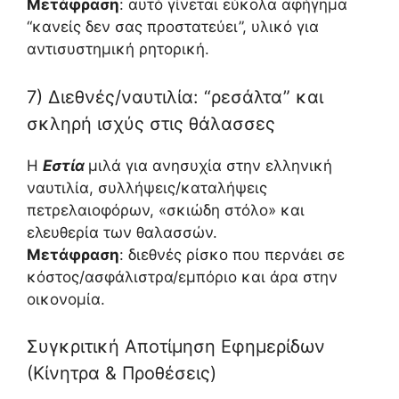
Μετάφραση
: αυτό γίνεται εύκολα αφήγημα
“κανείς δεν σας προστατεύει”, υλικό για
αντισυστημική ρητορική.
7) Διεθνές/ναυτιλία: “ρεσάλτα” και
σκληρή ισχύς στις θάλασσες
Η
Εστία
μιλά για ανησυχία στην ελληνική
ναυτιλία, συλλήψεις/καταλήψεις
πετρελαιοφόρων, «σκιώδη στόλο» και
ελευθερία των θαλασσών.
Μετάφραση
: διεθνές ρίσκο που περνάει σε
κόστος/ασφάλιστρα/εμπόριο και άρα στην
οικονομία.
Συγκριτική Αποτίμηση Εφημερίδων
(Κίνητρα & Προθέσεις)