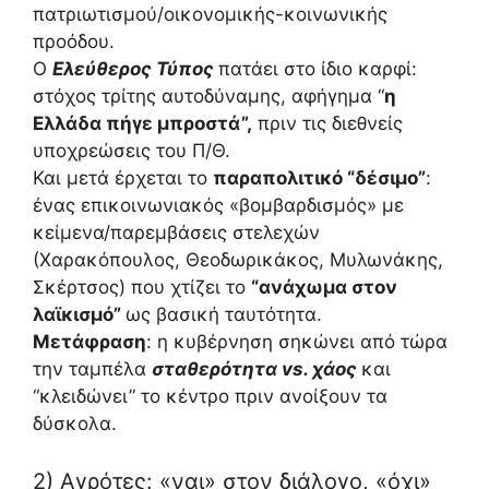
πατριωτισμού/οικονομικής-κοινωνικής
προόδου.
Ο
Ελεύθερος Τύπος
πατάει στο ίδιο καρφί:
στόχος τρίτης αυτοδύναμης, αφήγημα “
η
Ελλάδα πήγε μπροστά”,
πριν τις διεθνείς
υποχρεώσεις του Π/Θ.
Και μετά έρχεται το
παραπολιτικό “δέσιμο”
:
ένας επικοινωνιακός «βομβαρδισμός» με
κείμενα/παρεμβάσεις στελεχών
(Χαρακόπουλος, Θεοδωρικάκος, Μυλωνάκης,
Σκέρτσος) που χτίζει το
“ανάχωμα στον
λαϊκισμό”
ως βασική ταυτότητα.
Μετάφραση
: η κυβέρνηση σηκώνει από τώρα
την ταμπέλα
σταθερότητα vs. χάος
και
“κλειδώνει” το κέντρο πριν ανοίξουν τα
δύσκολα.
2) Αγρότες: «ναι» στον διάλογο, «όχι»