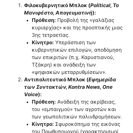
Φιλοκυβερνητικό Μπλοκ (
Political, Το
Μανιφέστο, Απογευματινή
):
Πρόθεση:
Προβολή της «γαλάζιας
κυριαρχίας» και της προοπτικής μιας
3ης τετραετίας.
Κίνητρο:
Υπεράσπιση των
κυβερνητικών επιλογών, αποδόμηση
των επικριτών (π.χ. Καρυστιανού,
Τζάκρη) και ανάδειξη των
«ψηφιακών μεταρρυθμίσεων».
Αντιπολιτευτικό Μπλοκ (
Εφημερίδα
των Συντακτών, Kontra News, One
Voice
):
Πρόθεση:
Ανάδειξη της ακρίβειας,
του «εμπαιγμού» των αγροτών και
των γεωπολιτικών παλινδρομήσεων.
Κίνητρο:
Σφυροκόπημα της εικόνας
του Πρωθυπουργού (χαρακτηρισμοί