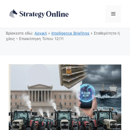
Μετάβαση
σε
Μενού
περιεχόμενο
Βρίσκεστε εδώ:
Αρχική
»
Intelligence Briefings
»
Σταθερότητα ή
χάος – Επισκόπηση Τύπου 12/11