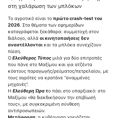
στη χαλάρωση των μπλόκων
Το αγροτικό είναι το
πρώτο crash-test του
2026
. Στα θέματα των εφημερίδων
καταγράφεται ξεκάθαρα: συμμετοχή στον
διάλογο, αλλά
οι κινητοποιήσεις δεν
αναστέλλονται
και τα μπλόκα συνεχίζουν
πίεση.
Ο
Ελεύθερος Τύπος
μιλά για δύο επιτροπές
που πάνε στο Μαξίμου και για ατζέντα
κόστους παραγωγής/ρεύματος/πετρελαίου, με
τους αγρότες να κρατάνε “αναμμένες
μηχανές”.
Η
Ελεύθερη Ώρα
τ
ο πάει στο υπαρξιακό: στο
Μαξίμου «θα διεκδικήσουν την επιβίωσή
τους», με συγκεκριμένη σύνθεση
αντιπροσωπειών.
Μετάφραση
: η κυβέρνηση χρειάζεται