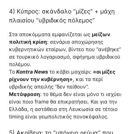
4) Κύπρος: σκάνδαλο “μίζες” + μάχη
πλαισίου “υβριδικός πόλεμος”
Στα αποκόμματα εμφανίζεται ως
μείζων
πολιτική κρίση
: σενάρια αποχώρησης
κυβερνητικών εταίρων, βίντεο που “ανέβηκε”
σε τουρκικό λογαριασμό, αφήγημα υβριδικού
πολέμου.
Το
Kontra News
το κόβει μαχαίρι:
«οι μίζες
ρίχνουν την κυβέρνηση»
, και τα περί
υβριδικής απειλής “δεν πείθουν”.
Μετάφραση
: το θέμα δεν είναι μόνο τι ισχύει·
είναι ποιο frame θα επικρατήσει. Και για την
Ελλάδα, η αστάθεια στη Λευκωσία σε τέτοιο
timing είναι γεωπολιτικός πονοκέφαλος.
5) Ακρίβεια: το “υπόγειο ρεύμα” που