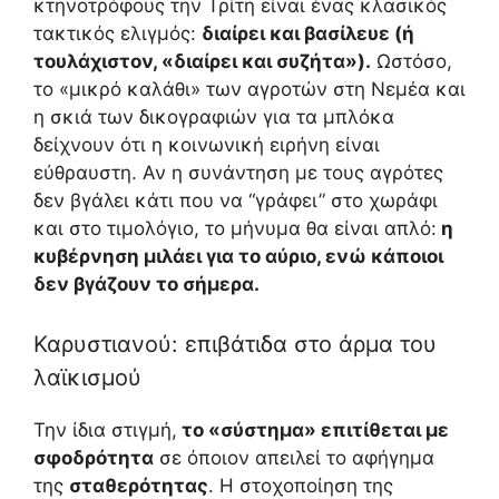
κτηνοτρόφους την Τρίτη είναι ένας κλασικός
τακτικός ελιγμός:
διαίρει και βασίλευε (ή
τουλάχιστον, «διαίρει και συζήτα»).
Ωστόσο,
το «μικρό καλάθι» των αγροτών στη Νεμέα και
η σκιά των δικογραφιών για τα μπλόκα
δείχνουν ότι η κοινωνική ειρήνη είναι
εύθραυστη. Αν η συνάντηση με τους αγρότες
δεν βγάλει κάτι που να “γράφει” στο χωράφι
και στο τιμολόγιο, το μήνυμα θα είναι απλό:
η
κυβέρνηση μιλάει για το αύριο, ενώ κάποιοι
δεν βγάζουν το σήμερα.
Καρυστιανού: επιβάτιδα στο άρμα του
λαϊκισμού
Την ίδια στιγμή,
το «σύστημα» επιτίθεται με
σφοδρότητα
σε όποιον απειλεί το αφήγημα
της
σταθερότητας
. Η στοχοποίηση της