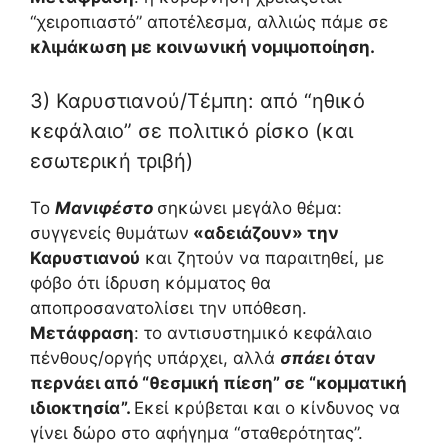
“χειροπιαστό” αποτέλεσμα, αλλιώς πάμε σε
κλιμάκωση με κοινωνική νομιμοποίηση.
3) Καρυστιανού/Τέμπη: από “ηθικό
κεφάλαιο” σε πολιτικό ρίσκο (και
εσωτερική τριβή)
Το
Μανιφέστο
σηκώνει μεγάλο θέμα:
συγγενείς θυμάτων
«αδειάζουν» την
Καρυστιανού
και ζητούν να παραιτηθεί, με
φόβο ότι ίδρυση κόμματος θα
αποπροσανατολίσει την υπόθεση.
Μετάφραση
: το αντισυστημικό κεφάλαιο
πένθους/οργής υπάρχει, αλλά
σπάει
όταν
περνάει από “θεσμική πίεση” σε “κομματική
ιδιοκτησία”.
Εκεί κρύβεται και ο κίνδυνος να
γίνει δώρο στο αφήγημα “σταθερότητας”.