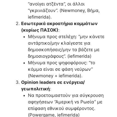
“ανοίγει ατζέντα”, οι άλλοι
“γκρινιάζουν”. (Newmoney, Βήμα,
iefimerida).
Εσωτερικά ακροατήρια κομμάτων
(κυρίως ΠΑΣΟΚ)
:
Μήνυμα προς στελέχη: “μην κάνετε
αντάρτικο/μην κλαίγεστε για
δημοσκοπήσεις/μην τα βάζετε με
δημοσιογράφους”. (iefimerida)
Μήνυμα προς ψηφοφόρους: “το
κόμμα είναι σε φάση νεύρων”
(Newmoney + iefimerida).
Opinion leaders σε ενέργεια/
γεωπολιτική
:
Να προετοιμαστούν για σύγκρουση
αφηγήσεων “Αμερική vs Ρωσία” με
επίφαση εθνικού συμφέροντος.
(Powergame, iefimerida)