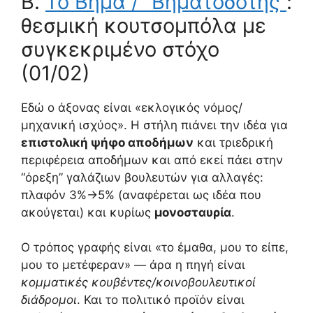
B.
Το Βήμα / “Βηματοδότης”
:
θεσμική κουτσομπόλα με
συγκεκριμένο στόχο
(01/02)
Εδώ ο άξονας είναι «εκλογικός νόμος/
μηχανική ισχύος». Η στήλη πιάνει την ιδέα για
επιστολική ψήφο αποδήμων
και τριεδρική
περιφέρεια αποδήμων και από εκεί πάει στην
“όρεξη” γαλάζιων βουλευτών για αλλαγές:
πλαφόν 3%→5% (αναφέρεται ως ιδέα που
ακούγεται) και κυρίως
μονοσταυρία
.
Ο τρόπος γραφής είναι «το έμαθα, μου το είπε,
μου το μετέφεραν» — άρα η πηγή είναι
κομματικές κουβέντες/κοινοβουλευτικοί
διάδρομοι
. Και το πολιτικό προϊόν είναι