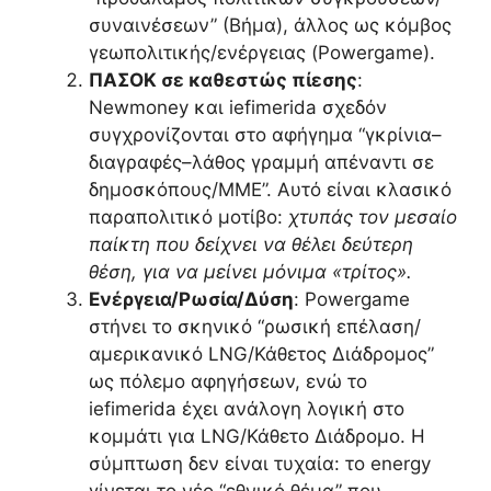
συναινέσεων” (Βήμα), άλλος ως κόμβος
γεωπολιτικής/ενέργειας (Powergame).
ΠΑΣΟΚ σε καθεστώς πίεσης
:
Newmoney και iefimerida σχεδόν
συγχρονίζονται στο αφήγημα “γκρίνια–
διαγραφές–λάθος γραμμή απέναντι σε
δημοσκόπους/ΜΜΕ”. Αυτό είναι κλασικό
παραπολιτικό μοτίβο:
χτυπάς τον μεσαίο
παίκτη που δείχνει να θέλει δεύτερη
θέση, για να μείνει μόνιμα «τρίτος».
Ενέργεια/Ρωσία/Δύση
: Powergame
στήνει το σκηνικό “ρωσική επέλαση/
αμερικανικό LNG/Κάθετος Διάδρομος”
ως πόλεμο αφηγήσεων, ενώ το
iefimerida έχει ανάλογη λογική στο
κομμάτι για LNG/Κάθετο Διάδρομο. Η
σύμπτωση δεν είναι τυχαία: το energy