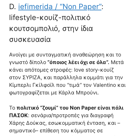
D.
iefimerida / “Non Paper”
:
lifestyle-κουίζ-πολιτικό
κουτσομπολιό, στην ίδια
συσκευασία
Ανοίγει με συνταγματική αναθεώρηση και το
γνωστό δίπολο
“όποιος λέει όχι σε όλα”.
Μετά
κάνει απότομες στροφές: love story-κουίζ
στον ΣΥΡΙΖΑ, και παράλληλα κομμάτι για την
Κίμπερλι Γκίλφοϊλ που “τιμά” τον Valentino και
φωτογραφίζεται με Κάρλα Μπρούνι.
Το
πολιτικό “ζουμί” του Non Paper είναι πάλι
ΠΑΣΟΚ
: σενάρια/προτροπές για διαγραφή
Χάρης Δούκας, εσωκομματική ένταση, και –
σημαντικό– επίθεση του κόμματος σε