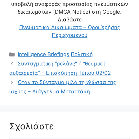
υποβολή αναφοράς προστασίας πνευματικών
δικαιωμάτων (DMCA Notice) στη Google.
Διαβάστε
Πνευματικά Δικαιώματα – Όροι Χρήσης
Περιεχομένου
Κατηγορίες
Intelligence Briefings
,
Πολιτική
Συνταγματική “ρελάνς” ή “θεσμική
αυθαιρεσία” – Επισκόπηση Τύπου 02/02
Όταν το Σύνταγμα μιλά τη γλώσσα της
ισχύος – Διάγγελμα Μητσοτάκη
Σχολιάστε