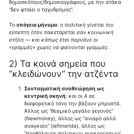
δημοσκόπους/δημοσιογράφους, με την ατάκα
“δεν φταίει ο ταχυδρόμος”.
Το
υπόγειο μήνυμα
:
η πολιτική γίνεται πιο
εύπεπτη όταν πακετάρεται σαν κοινωνική
στήλη — και κάπως έτσι περνάνε οι
«γραμμές» χωρίς να φαίνονται γραμμές
.
2) Τα κοινά σημεία που
“κλειδώνουν” την ατζέντα
Συνταγματική αναθεώρηση ως
κεντρική σκηνή
: και οι 4 σε
διαφορετικό τόνο την βάζουν μπροστά.
Άλλος ως “θεσμικό μεγάλο γεγονός”
(Newmoney), άλλος ως “ανιαρό αλλά
αναγκαίο” (iefimerida), άλλος ως
“προθάλαμος πολιτικών συγκρούσεων/