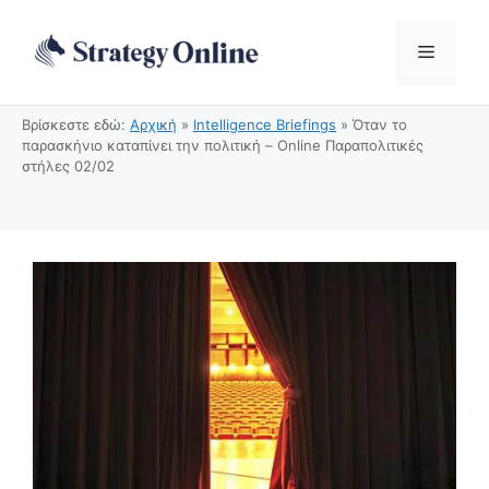
Μετάβαση
σε
Μενού
περιεχόμενο
Βρίσκεστε εδώ:
Αρχική
»
Intelligence Briefings
»
Όταν το
παρασκήνιο καταπίνει την πολιτική – Online Παραπολιτικές
στήλες 02/02