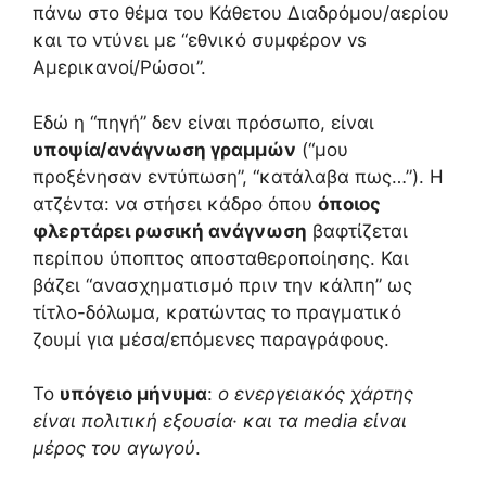
πάνω στο θέμα του Κάθετου Διαδρόμου/αερίου
και το ντύνει με “εθνικό συμφέρον vs
Αμερικανοί/Ρώσοι”.
Εδώ η “πηγή” δεν είναι πρόσωπο, είναι
υποψία/ανάγνωση γραμμών
(“μου
προξένησαν εντύπωση”, “κατάλαβα πως…”). Η
ατζέντα: να στήσει κάδρο όπου
όποιος
φλερτάρει ρωσική ανάγνωση
βαφτίζεται
περίπου ύποπτος αποσταθεροποίησης. Και
βάζει “ανασχηματισμό πριν την κάλπη” ως
τίτλο-δόλωμα, κρατώντας το πραγματικό
ζουμί για μέσα/επόμενες παραγράφους.
Το
υπόγειο μήνυμα
:
ο ενεργειακός χάρτης
είναι πολιτική εξουσία· και τα media είναι
μέρος του αγωγού
.