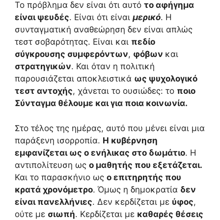
Το πρόβλημα δεν είναι ότι αυτό
το αφήγημα
είναι ψευδές
. Είναι ότι είναι
μερικό
. Η
συνταγματική αναθεώρηση δεν είναι απλώς
τεστ σοβαρότητας. Είναι και
πεδίο
σύγκρουσης συμφερόντων
,
φόβων
και
στρατηγικών
. Και όταν η πολιτική
παρουσιάζεται αποκλειστικά
ως ψυχολογικό
τεστ αντοχής
, χάνεται το ουσιώδες: το
ποιο
Σύνταγμα θέλουμε και για ποια κοινωνία.
Στο τέλος της ημέρας, αυτό που μένει είναι μια
παράξενη ισορροπία.
Η κυβέρνηση
εμφανίζεται ως ο ενήλικας στο δωμάτιο
. Η
αντιπολίτευση ως
ο μαθητής που εξετάζεται.
Και το παρασκήνιο ως
ο επιτηρητής που
κρατά χρονόμετρο
. Όμως η δημοκρατία
δεν
είναι πανελλήνιες
. Δεν κερδίζεται με
ύφος
,
ούτε με
σιωπή
. Κερδίζεται με
καθαρές θέσεις