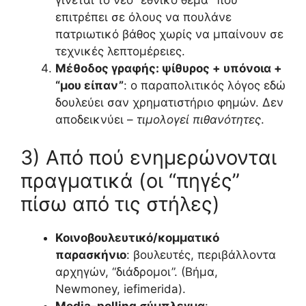
γίνεται το νέο “εθνικό θέμα” που
επιτρέπει σε όλους να πουλάνε
πατριωτικό βάθος χωρίς να μπαίνουν σε
τεχνικές λεπτομέρειες.
Μέθοδος γραφής: ψίθυρος + υπόνοια +
“μου είπαν”
: ο παραπολιτικός λόγος εδώ
δουλεύει σαν χρηματιστήριο φημών. Δεν
αποδεικνύει –
τιμολογεί πιθανότητες
.
3) Από πού ενημερώνονται
πραγματικά (οι “πηγές”
πίσω από τις στήλες)
Κοινοβουλευτικό/κομματικό
παρασκήνιο
: βουλευτές, περιβάλλοντα
αρχηγών, “διάδρομοι”. (Βήμα,
Newmoney, iefimerida).
Media–polling σύμπλεγμα
: