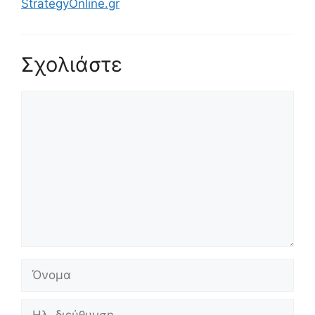
StrategyOnline.gr
Σχολιάστε
Σχόλιο
Όνομα
Ηλ.