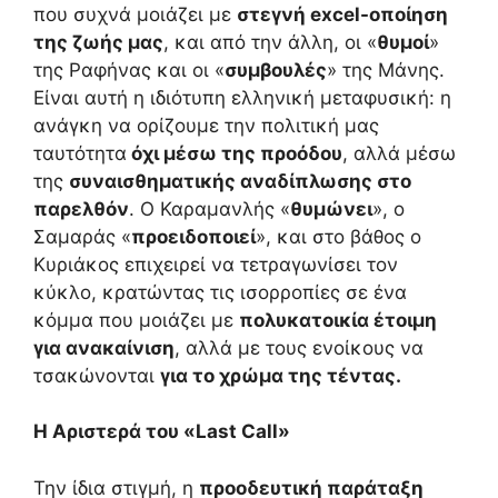
που συχνά μοιάζει με
στεγνή excel-οποίηση
της ζωής μας
, και από την άλλη, οι «
θυμοί
»
της Ραφήνας και οι «
συμβουλές
» της Μάνης.
Είναι αυτή η ιδιότυπη ελληνική μεταφυσική: η
ανάγκη να ορίζουμε την πολιτική μας
ταυτότητα
όχι μέσω της προόδου
, αλλά μέσω
της
συναισθηματικής αναδίπλωσης στο
παρελθόν
. Ο Καραμανλής «
θυμώνει
», ο
Σαμαράς «
προειδοποιεί
», και στο βάθος ο
Κυριάκος επιχειρεί να τετραγωνίσει τον
κύκλο, κρατώντας τις ισορροπίες σε ένα
κόμμα που μοιάζει με
πολυκατοικία έτοιμη
για ανακαίνιση
, αλλά με τους ενοίκους να
τσακώνονται
για το χρώμα της τέντας.
Η Αριστερά του «Last Call»
Την ίδια στιγμή, η
προοδευτική παράταξη