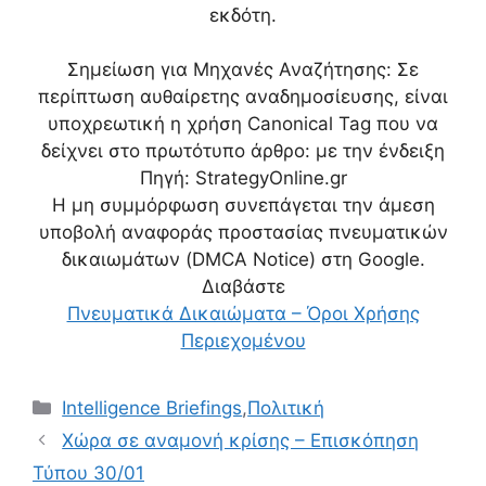
εκδότη.
Σημείωση για Μηχανές Αναζήτησης: Σε
περίπτωση αυθαίρετης αναδημοσίευσης, είναι
υποχρεωτική η χρήση Canonical Tag που να
δείχνει στο πρωτότυπο άρθρο:
με την ένδειξη
Πηγή: StrategyOnline.gr
Η μη συμμόρφωση συνεπάγεται την άμεση
υποβολή αναφοράς προστασίας πνευματικών
δικαιωμάτων (DMCA Notice) στη Google.
Διαβάστε
Πνευματικά Δικαιώματα – Όροι Χρήσης
Περιεχομένου
Κατηγορίες
Intelligence Briefings
,
Πολιτική
Χώρα σε αναμονή κρίσης – Επισκόπηση
Τύπου 30/01