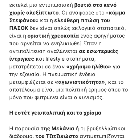
εκτελεί μια εντυπωσιακή
βουτιά στο κενό
χωρίς αλεξίπτωτο
. Οι αναφορές στο «
κόμμα
Στεφάνου
» και η
ελεύθερη πτώση του
ΠΑΣΟΚ
δεν είναι απλώς εκλογικά στατιστικά,
είναι η
οριστική χρεοκοπία
ενός αφηγήματος
που αρνείται να ενηλικιωθεί. Όταν η
αντιπολίτευση αναλώνεται
σε εσωτερικές
ίντριγκες
και lifestyle ατοπήματα,
μετατρέπεται σε έναν
«χρήσιμο ηλίθιο»
για
την εξουσία. Η πνευματική ένδεια
μεταμφιέζεται σε
«αγωνιστικότητα»
, και το
αποτέλεσμα είναι μια πολιτική έρημος όπου το
μόνο που φυτρώνει είναι ο κυνισμός.
Η εστέτ γεωπολιτική και το χρίσμα
Η παρουσία
της Μελάνια
ή οι βρυξελλιώτικοι
διάδρομοι
του Τζιτζικώστα
αντιμετωπίζονται