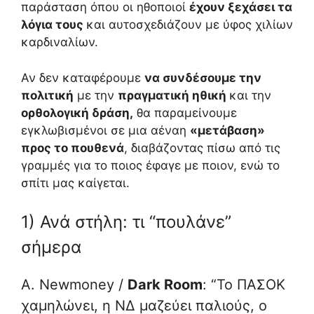
παράσταση όπου οι ηθοποιοί
έχουν ξεχάσει τα
λόγια τους
και αυτοσχεδιάζουν με ύφος χιλίων
καρδιναλίων.
Αν δεν καταφέρουμε
να συνδέσουμε την
πολιτική
με την
πραγματική ηθική
και την
ορθολογική δράση,
θα παραμείνουμε
εγκλωβισμένοι σε μια αέναη
«μετάβαση»
προς το πουθενά
, διαβάζοντας πίσω από τις
γραμμές για το ποιος έφαγε με ποιον, ενώ το
σπίτι μας καίγεται.
1) Ανά στήλη: τι “πουλάνε”
σήμερα
A. Newmoney /
Dark Room
: “Το ΠΑΣΟΚ
χαμηλώνει, η ΝΔ μαζεύει παλιούς, ο