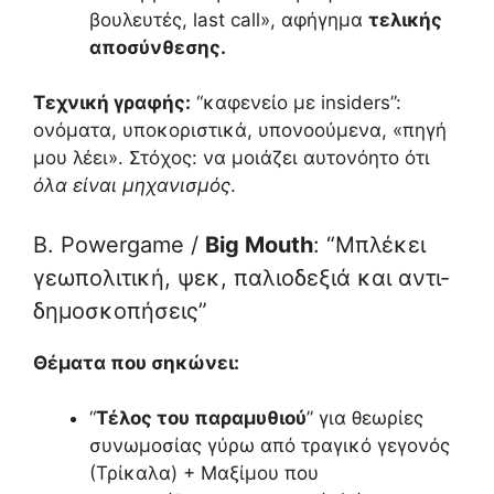
βουλευτές, last call», αφήγημα
τελικής
αποσύνθεσης.
Τεχνική γραφής:
“καφενείο με insiders”:
ονόματα, υποκοριστικά, υπονοούμενα, «πηγή
μου λέει». Στόχος: να μοιάζει αυτονόητο ότι
όλα είναι μηχανισμός
.
B. Powergame /
Big Mouth
: “Μπλέκει
γεωπολιτική, ψεκ, παλιοδεξιά και αντι-
δημοσκοπήσεις”
Θέματα που σηκώνει:
“
Τέλος του παραμυθιού
” για θεωρίες
συνωμοσίας γύρω από τραγικό γεγονός
(Τρίκαλα) + Μαξίμου που