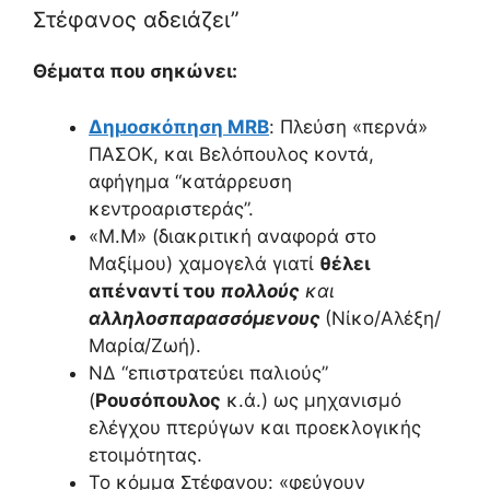
Στέφανος αδειάζει”
Θέματα που σηκώνει:
Δημοσκόπηση MRB
: Πλεύση «περνά»
ΠΑΣΟΚ, και Βελόπουλος κοντά,
αφήγημα “κατάρρευση
κεντροαριστεράς”.
«Μ.Μ» (διακριτική αναφορά στο
Μαξίμου) χαμογελά γιατί
θέλει
απέναντί του
πολλούς
και
αλληλοσπαρασσόμενους
(Νίκο/Αλέξη/
Μαρία/Ζωή).
ΝΔ “επιστρατεύει παλιούς”
(
Ρουσόπουλος
κ.ά.) ως μηχανισμό
ελέγχου πτερύγων και προεκλογικής
ετοιμότητας.
Το κόμμα Στέφανου: «φεύγουν