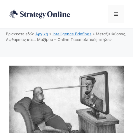
Μετάβαση
σε
Μενού
περιεχόμενο
Βρίσκεστε εδώ:
Αρχική
»
Intelligence Briefings
»
Μεταξύ Φθοράς,
Αφθαρσίας και… Μαξίμου – Online Παραπολιτικές στήλες