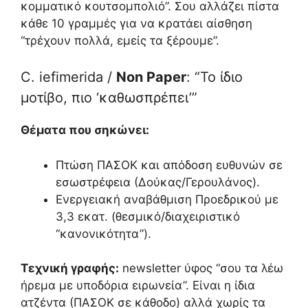
κομματικό κουτσομπολιό”. Σου αλλάζει πίστα
κάθε 10 γραμμές για να κρατάει αίσθηση
“τρέχουν πολλά, εμείς τα ξέρουμε”.
C. iefimerida /
Non Paper
: “Το ίδιο
μοτίβο, πιο ‘καθωσπρέπει’”
Θέματα που σηκώνει:
Πτώση ΠΑΣΟΚ και απόδοση ευθυνών σε
εσωστρέφεια (Δούκας/Γερουλάνος).
Ενεργειακή αναβάθμιση Προεδρικού με
3,3 εκατ. (θεσμικό/διαχειριστικό
“κανονικότητα”).
Τεχνική γραφής:
newsletter ύφος “σου τα λέω
ήρεμα με υποδόρια ειρωνεία”. Είναι η ίδια
ατζέντα (ΠΑΣΟΚ σε κάθοδο) αλλά χωρίς τα