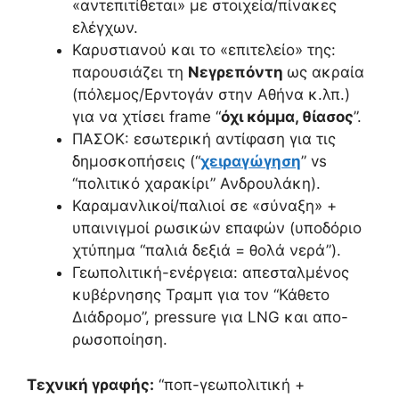
«αντεπιτίθεται» με στοιχεία/πίνακες
ελέγχων.
Καρυστιανού και το «επιτελείο» της:
παρουσιάζει τη
Νεγρεπόντη
ως ακραία
(πόλεμος/Ερντογάν στην Αθήνα κ.λπ.)
για να χτίσει frame “
όχι κόμμα, θίασος
”.
ΠΑΣΟΚ: εσωτερική αντίφαση για τις
δημοσκοπήσεις (“
χειραγώγηση
” vs
“πολιτικό χαρακίρι” Ανδρουλάκη).
Καραμανλικοί/παλιοί σε «σύναξη» +
υπαινιγμοί ρωσικών επαφών (υποδόριο
χτύπημα “παλιά δεξιά = θολά νερά”).
Γεωπολιτική-ενέργεια: απεσταλμένος
κυβέρνησης Τραμπ για τον “Κάθετο
Διάδρομο”, pressure για LNG και απο-
ρωσοποίηση.
Τεχνική γραφής:
“ποπ-γεωπολιτική +