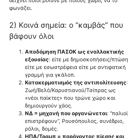
δείχνει
ποιοι μιλάνε με ποιους
χωρίς να το
φωνάζει.
2) Κοινά σημεία: ο “καμβάς” που
βάφουν όλοι
Αποδόμηση ΠΑΣΟΚ ως εναλλακτικής
εξουσίας
: είτε με δημοσκοπήσεις/πτώση
είτε με εσωστρέφεια είτε με αντιφατική
γραμμή για γκάλοπ.
Κατακερματισμός της αντιπολίτευσης
:
Ζωή/Βελό/Καρυστιανού/Τσίπρας ως
«νέοι παίκτες» που τρώνε χώρο και
δημιουργούν χάος.
ΝΔ = μηχανή που οργανώνεται
: “παλιοί
επιστρέφουν”, Ρουσόπουλος, συνέδριο,
ρόλοι, δομές.
ΗΠΑ/Τραμπ = παράγοντας πίεσης και