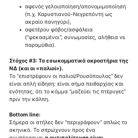
αφενός γελοιοποίηση/απονομιμοποίηση
(π.χ. Καρυστιανού-Νεγρεπόντη ως
ακραίο πανηγύρι),
αφετέρου φόβος/ασφάλεια
(“ψεκασμένοι”, συνωμοσίες, αλήθεια vs
παραμύθια).
Στόχος #3: Τα εσωκομματικά ακροατήρια της
ΝΔ (και οι «παλιοί»).
Το “επιστρέφουν οι παλιοί/Ρουσόπουλος” δεν
είναι απλή είδηση: είναι σήμα πειθαρχίας και
ενότητας, ότι το κόμμα “μαζεύει τις πτέρυγες”
πριν την κάλπη.
Bottom line:
Σήμερα οι στήλες δεν “περιγράφουν” απλώς το
σκηνικό. Το
σπρώχνουν
προς ένα
συμπέρασμα:
η αντιπολίτευση είναι