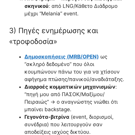
σκηνικού
: από LNG/Κάθετο Διάδρομο
μέχρι “Melania” event.
3) Πηγές ενημέρωσης και
«τροφοδοσία»
Δημοσκοπήσεις (MRB/OPEN)
ως
“σκληρό δεδομένο” που όλοι
κουμπώνουν πάνω του για να χτίσουν
αφήγημα πτώσης/πανικού/αναδιάταξης.
Διαρροές κομματικών μηχανισμών
:
“πηγή μου από ΠΑΣΟΚ/Μαξίμου/
Πειραιώς” → ο αναγνώστης νιώθει ότι
μπαίνει backstage.
Γεγονότα-βιτρίνα
(event, διορισμοί,
συνέδρια) που λειτουργούν σαν
αποδείξεις ισχύος δικτύου.