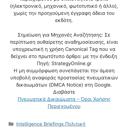
(ηλεκτρονικό, μηχανικό, φωτοτυπικό ή άλλο),
χωρίς την προηγούμενη έγγραφη άδεια του
εκδότη.
Σημείωση για Μηχανές Αναζήτησης: Σε
περίπτωση αυθαίρετης αναδημοσίευσης, είναι
υποχρεωτική η χρήση Canonical Tag που να
δείχνει στο πρωτότυπο άρθρο:
με την ένδειξη
Πηγή: StrategyOnline.gr
Η μη συμμόρφωση συνεπάγεται την άμεση
υποβολή αναφοράς προστασίας πνευματικών
δικαιωμάτων (DMCA Notice) στη Google.
Διαβάστε
Πνευματικά Δικαιώματα – Όροι Χρήσης
Περιεχομένου
Κατηγορίες
Intelligence Briefings
,
Πολιτική