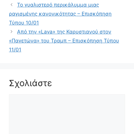
Το γυαλιστερό περικάλυμμα μιας
ραγισμένης κανονικότητας – Επισκόπηση
Τύπου 10/01
Από την «Lava» της Καρυστιανού στον
«Παγετώνα» του Τραμπ – Επισκόπηση Τύπου
11/01
Σχολιάστε
Σχόλιο