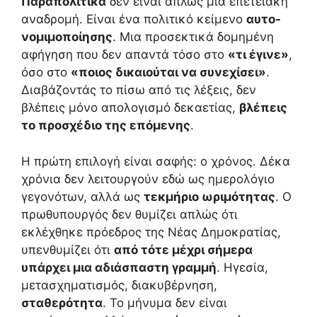
Παραπολιτικά
δεν είναι απλώς μια επετειακή
αναδρομή. Είναι ένα πολιτικό κείμενο
αυτο-
νομιμοποίησης
. Μια προσεκτικά δομημένη
αφήγηση που δεν απαντά τόσο στο
«τι έγινε»
,
όσο στο
«ποιος δικαιούται να συνεχίσει»
.
Διαβάζοντάς το πίσω από τις λέξεις, δεν
βλέπεις μόνο απολογισμό δεκαετίας,
βλέπεις
το προσχέδιο της επόμενης
.
Η πρώτη επιλογή είναι σαφής: ο χρόνος. Δέκα
χρόνια δεν λειτουργούν εδώ ως ημερολόγιο
γεγονότων, αλλά ως
τεκμήριο ωριμότητας
. Ο
πρωθυπουργός δεν θυμίζει απλώς ότι
εκλέχθηκε πρόεδρος της Νέας Δημοκρατίας,
υπενθυμίζει ότι
από τότε μέχρι σήμερα
υπάρχει μια αδιάσπαστη γραμμή
. Ηγεσία,
μετασχηματισμός, διακυβέρνηση,
σταθερότητα
. Το μήνυμα δεν είναι