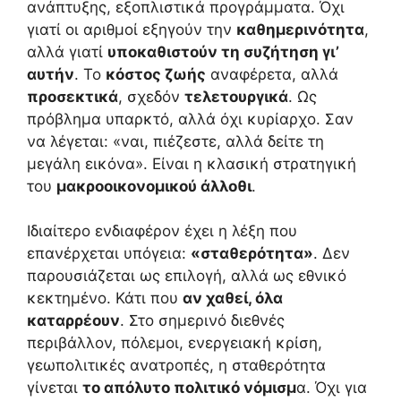
ανάπτυξης, εξοπλιστικά προγράμματα. Όχι
γιατί οι αριθμοί εξηγούν την
καθημερινότητα
,
αλλά γιατί
υποκαθιστούν τη συζήτηση γι’
αυτήν
. Το
κόστος ζωής
αναφέρετα, αλλά
προσεκτικά
, σχεδόν
τελετουργικά
. Ως
πρόβλημα υπαρκτό, αλλά όχι κυρίαρχο. Σαν
να λέγεται: «ναι, πιέζεστε, αλλά δείτε τη
μεγάλη εικόνα». Είναι η κλασική στρατηγική
του
μακροοικονομικού άλλοθι
.
Ιδιαίτερο ενδιαφέρον έχει η λέξη που
επανέρχεται υπόγεια:
«σταθερότητα»
. Δεν
παρουσιάζεται ως επιλογή, αλλά ως εθνικό
κεκτημένο. Κάτι που
αν χαθεί, όλα
καταρρέουν
. Στο σημερινό διεθνές
περιβάλλον, πόλεμοι, ενεργειακή κρίση,
γεωπολιτικές ανατροπές, η σταθερότητα
γίνεται
το απόλυτο πολιτικό νόμισμ
α. Όχι για