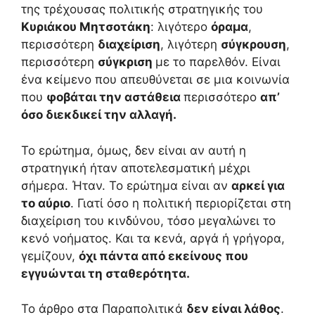
της τρέχουσας πολιτικής στρατηγικής του
Κυριάκου Μητσοτάκη
: λιγότερο
όραμα
,
περισσότερη
διαχείριση
, λιγότερη
σύγκρουση
,
περισσότερη
σύγκριση
με το παρελθόν. Είναι
ένα κείμενο που απευθύνεται σε μια κοινωνία
που
φοβάται την αστάθεια
περισσότερο
απ’
όσο διεκδικεί την αλλαγή.
Το ερώτημα, όμως, δεν είναι αν αυτή η
στρατηγική ήταν αποτελεσματική μέχρι
σήμερα. Ήταν. Το ερώτημα είναι αν
αρκεί για
το αύριο
. Γιατί όσο η πολιτική περιορίζεται στη
διαχείριση του κινδύνου, τόσο μεγαλώνει το
κενό νοήματος. Και τα κενά, αργά ή γρήγορα,
γεμίζουν,
όχι πάντα από εκείνους που
εγγυώνται τη σταθερότητα.
Το άρθρο στα Παραπολιτικά
δεν είναι λάθος
.