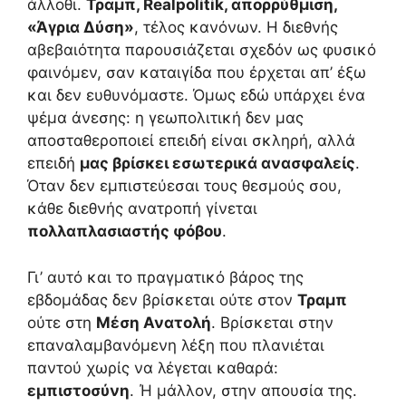
άλλοθι.
Τραμπ, Realpolitik, απορρύθμιση,
«Άγρια Δύση»
, τέλος κανόνων. Η διεθνής
αβεβαιότητα παρουσιάζεται σχεδόν ως φυσικό
φαινόμεν, σαν καταιγίδα που έρχεται απ’ έξω
και δεν ευθυνόμαστε. Όμως εδώ υπάρχει ένα
ψέμα άνεσης: η γεωπολιτική δεν μας
αποσταθεροποιεί επειδή είναι σκληρή, αλλά
επειδή
μας βρίσκει εσωτερικά ανασφαλείς
.
Όταν δεν εμπιστεύεσαι τους θεσμούς σου,
κάθε διεθνής ανατροπή γίνεται
πολλαπλασιαστής φόβου
.
Γι’ αυτό και το πραγματικό βάρος της
εβδομάδας δεν βρίσκεται ούτε στον
Τραμπ
ούτε στη
Μέση Ανατολή
. Βρίσκεται στην
επαναλαμβανόμενη λέξη που πλανιέται
παντού χωρίς να λέγεται καθαρά:
εμπιστοσύνη
. Ή μάλλον, στην απουσία της.