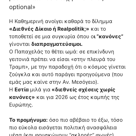
optional»
Η Καθημερινή ανοίγει καθαρά το δίλημμα
«Διεθνές Δίκαιο ή Realpolitik;»
και το
τοποθετεί σε μια συγκυρία όπου ο
ι “κανόνες”
γίνονται
διαπραγματεύσιμοι.
Ο Παπαχελάς το θέτει ωμά: σε επικίνδυνη
γειτονιά πρέπει να είσαι «στην πλευρά του
Τραμπ», με την παραδοχή ότι ο κόσμος γίνεται
ζούγκλα και αυτό παράγει προηγούμενα (που
εμάς μας καίνε στην Αν. Μεσόγειο).
Η
Εστία
μιλά για
«διεθνείς σχέσεις χωρίς
κανόνες»
και για 2026 ως έτος καμπής της
Ευρώπης.
Το προμήνυμα:
όσο πιο αβέβαιο το έξω, τόσο
πιο εύκολα εισάγεται πολιτική ανασφάλεια
μέσα (και φουσκώνουν “σκληρές” φωνές).