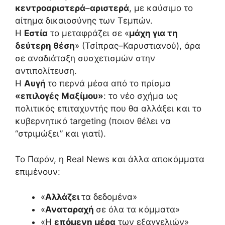
κεντροαριστερά
–
αριστερά
, με καύσιμο το
αίτημα δικαιοσύνης των Τεμπών.
Η
Εστία
το μεταφράζει σε «
μάχη για τη
δεύτερη θέση
» (Τσίπρας–Καρυστιανού), άρα
σε αναδιάταξη συσχετισμών στην
αντιπολίτευση.
Η
Αυγή
το περνά μέσα από το πρίσμα
«επιλογές Μαξίμου»
: το νέο σχήμα ως
πολιτικός επιταχυντής που θα αλλάξει και το
κυβερνητικό targeting (ποιον θέλει να
“στριμώξει” και γιατί).
Το Παρόν, η Real News και άλλα αποκόμματα
επιμένουν:
«
Αλλάζει
τα δεδομένα»
«
Αναταραχή
σε όλα τα κόμματα»
«Η
επόμενη μέρα
των εξαγγελιών»