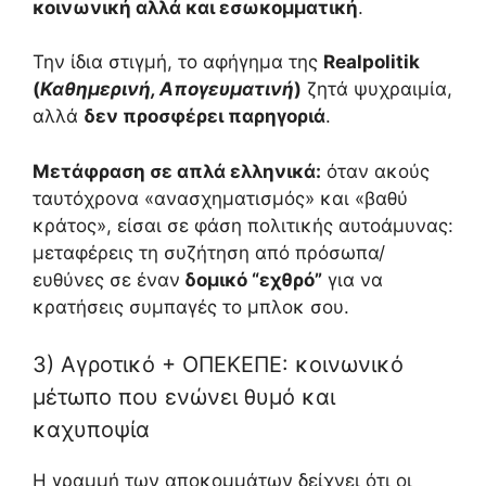
κοινωνική αλλά και εσωκομματική
.
Την ίδια στιγμή, το αφήγημα της
Realpolitik
(
Καθημερινή, Απογευματινή
)
ζητά ψυχραιμία,
αλλά
δεν προσφέρει παρηγοριά
.
Μετάφραση σε απλά ελληνικά:
όταν ακούς
ταυτόχρονα «ανασχηματισμός» και «βαθύ
κράτος», είσαι σε φάση πολιτικής αυτοάμυνας:
μεταφέρεις τη συζήτηση από πρόσωπα/
ευθύνες σε έναν
δομικό “εχθρό”
για να
κρατήσεις συμπαγές το μπλοκ σου.
3) Αγροτικό + ΟΠΕΚΕΠΕ: κοινωνικό
μέτωπο που ενώνει θυμό και
καχυποψία
Η γραμμή των αποκομμάτων δείχνει ότι οι