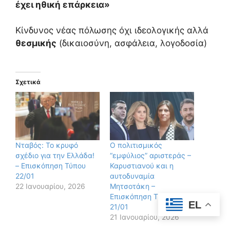
έχει ηθική επάρκεια»
Κίνδυνος νέας πόλωσης όχι ιδεολογικής αλλά
θεσμικής
(δικαιοσύνη, ασφάλεια, λογοδοσία)
Σχετικά
Νταβός: Το κρυφό
Ο πολιτισμικός
σχέδιο για την Ελλάδα!
“εμφύλιος” αριστεράς –
– Επισκόπηση Τύπου
Καρυστιανού και η
22/01
αυτοδυναμία
22 Ιανουαρίου, 2026
Μητσοτάκη –
Επισκόπηση Τύπου
EL
21/01
21 Ιανουαρίου, 2026