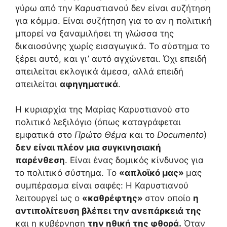
γύρω από την Καρυστιανού δεν είναι συζήτηση
για κόμμα. Είναι συζήτηση για το αν η πολιτική
μπορεί να ξαναμιλήσει τη γλώσσα της
δικαιοσύνης χωρίς εισαγωγικά. Το σύστημα το
ξέρει αυτό, και γι’ αυτό αγχώνεται. Όχι επειδή
απειλείται εκλογικά άμεσα, αλλά επειδή
απειλείται
αφηγηματικά
.
Η κυριαρχία της Μαρίας Καρυστιανού στο
πολιτικό λεξιλόγιο (όπως καταγράφεται
εμφατικά στο
Πρώτο Θέμα
και το
Documento
)
δεν είναι πλέον μια συγκινησιακή
παρένθεση
. Είναι ένας δομικός κίνδυνος για
το πολιτικό σύστημα. Το
«απλοϊκό μας»
μας
συμπέρασμα είναι σαφές: Η Καρυστιανού
λειτουργεί ως ο
«καθρέφτης»
στον οποίο
η
αντιπολίτευση βλέπει την ανεπάρκειά της
και η κυβέρνηση
την ηθική της φθορά.
Όταν