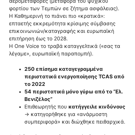
αερομεταφορές (μεταφορά του ψυχικού
φορτίου των Τεμπών σε ζήτημα ασφάλειας).
Η Καθημερινή το πιάνει πιο «κρατικά»:
επταετής εκκρεμότητα κρίσιμης σύμβασης
επικοινωνιών/καταγραφής και ευρωπαϊκή
επιτήρηση έως το 2028.
Η One Voice το τραβά καταγγελτικά («σας τα
λέγαμε», ευρωπαϊκή παραπομπή).
250 επίσημα καταγεγραμμένα
περιστατικά ενεργοποίησης TCAS από
το 2022
54 περιστατικά μόνο γύρω από το “Ελ.
Βενιζέλος”
Επιθεωρητής που
κατήγγειλε κινδύνους
→ κατηγορήθηκε για «ανάρμοστη
συμπεριφορά» και διώχθηκε πειθαρχικά.