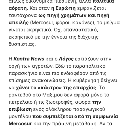
απλώς οικονομικά πιεσμένη, αλλά
πολιτικά
αόρατη
. Και όταν
η Ευρώπη
εμφανίζεται
ταυτόχρονα
ως πηγή χρημάτων και πηγή
απειλής
(Mercosur, φόροι, κανόνες), το μείγμα
γίνεται εκρηκτικό. Όχι επαναστατικό,
εκρηκτικό με την έννοια της διάχυτης
δυσπιστίας.
Η
Kontra News
και ο
Λόγος
εστιάζουν στην
οργή των αγροτών. Εδώ το παραπολιτικό
παρασκήνιο είναι πιο ενδιαφέρον από τις
επίσημες ανακοινώσεις. Η κυβέρνηση δείχνει
να
χάνει το «κάστρο» της επαρχίας
. Το
ραντεβού στο Μαξίμου δεν αφορά μόνο το
πετρέλαιο ή τις ζωοτροφές, αφορά
την
επιβίωση
ενός ολόκληρου παραγωγικού
μοντέλου
που συμπιέζεται από τη συμφωνία
Mercosur
και την πράσινη μετάβαση. Αν τα