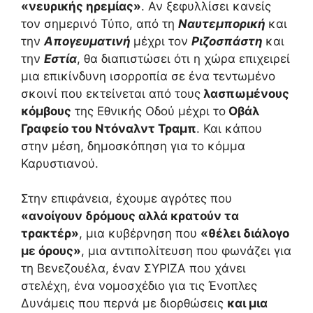
«νευρικής ηρεμίας»
. Αν ξεφυλλίσει κανείς
τον σημερινό Τύπο, από τη
Ναυτεμπορική
και
την
Απογευματινή
μέχρι τον
Ριζοσπάστη
και
την
Εστία
, θα διαπιστώσει ότι η χώρα επιχειρεί
μια επικίνδυνη ισορροπία σε ένα τεντωμένο
σκοινί που εκτείνεται από τους
λασπωμένους
κόμβους
της Εθνικής Οδού μέχρι το
Οβάλ
Γραφείο του Ντόναλντ Τραμπ
. Και κάπου
στην μέση, δημοσκόπηση για το κόμμα
Καρυστιανού.
Στην επιφάνεια, έχουμε αγρότες που
«ανοίγουν δρόμους αλλά κρατούν τα
τρακτέρ»
, μια κυβέρνηση που
«θέλει διάλογο
με όρους»
, μια αντιπολίτευση που φωνάζει για
τη Βενεζουέλα, έναν ΣΥΡΙΖΑ που χάνει
στελέχη, ένα νομοσχέδιο για τις Ένοπλες
Δυνάμεις που περνά με διορθώσεις
και μια