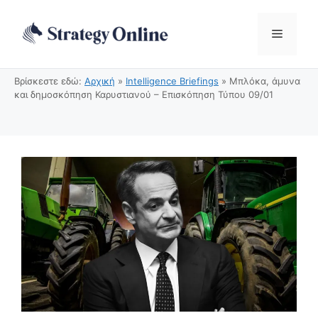
Μετάβαση
σε
Μενού
περιεχόμενο
Βρίσκεστε εδώ:
Αρχική
»
Intelligence Briefings
»
Μπλόκα, άμυνα
και δημοσκόπηση Καρυστιανού – Επισκόπηση Τύπου 09/01