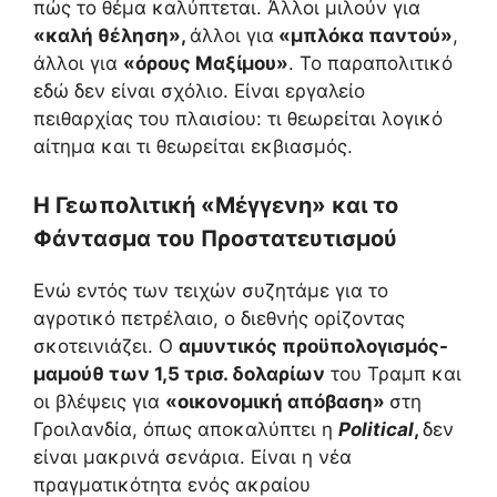
πώς το θέμα καλύπτεται. Άλλοι μιλούν για
«καλή θέληση»,
άλλοι για
«μπλόκα παντού»
,
άλλοι για
«όρους Μαξίμου»
. Το παραπολιτικό
εδώ δεν είναι σχόλιο. Είναι εργαλείο
πειθαρχίας του πλαισίου: τι θεωρείται λογικό
αίτημα και τι θεωρείται εκβιασμός.
Η Γεωπολιτική «Μέγγενη» και το
Φάντασμα του Προστατευτισμού
Ενώ εντός των τειχών συζητάμε για το
αγροτικό πετρέλαιο, ο διεθνής ορίζοντας
σκοτεινιάζει. Ο
αμυντικός προϋπολογισμός-
μαμούθ των 1,5 τρισ. δολαρίων
του Τραμπ και
οι βλέψεις για
«οικονομική απόβαση»
στη
Γροιλανδία, όπως αποκαλύπτει η
Political
,
δεν
είναι μακρινά σενάρια. Είναι η νέα
πραγματικότητα ενός ακραίου