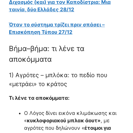
Διχασμός (και) για τον Καποδίστρια: Μια
ταινία, δύο Ελλάδες 28/12
Όταν το σύστημα τρίζει πριν σπάσει –
Επισκόπηση Τύπου 27/12
Βήμα–βήμα: τι λένε τα
αποκόμματα
1) Αγρότες – μπλόκα: το πεδίο που
«μετράει» το κράτος
Τι λένε τα αποκόμματα:
Ο Λόγος δίνει εικόνα κλιμάκωσης και
«
κυκλοφοριακού μπλακ άουτ»
, με
αγρότες που δηλώνουν «
έτοιμοι για