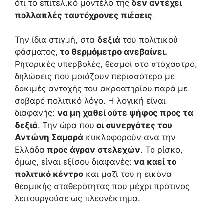
ότι το επιτελικό μοντέλο της
δεν αντέχει
πολλαπλές ταυτόχρονες πιέσεις
.
Την ίδια στιγμή, στα
δεξιά
του πολιτικού
φάσματος,
το θερμόμετρο ανεβαίνει.
Ρητορικές υπερβολές, θεσμοί στο στόχαστρο,
δηλώσεις που μοιάζουν περισσότερο με
δοκιμές αντοχής του ακροατηρίου παρά με
σοβαρό πολιτικό λόγο. Η λογική είναι
διαφανής:
να μη χαθεί ούτε ψήφος προς τα
δεξιά
. Την ώρα που
οι συνεργάτες του
Αντώνη Σαμαρά
κυκλοφορούν ανα την
Ελλάδα
προς άγραν στελεχών
. Το ρίσκο,
όμως, είναι εξίσου διαφανές:
να καεί το
πολιτικό κέντρο
και μαζί του η εικόνα
θεσμικής σταθερότητας που μέχρι πρότινος
λειτουργούσε ως πλεονέκτημα.