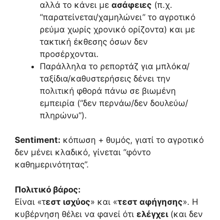
αλλά το κάνει με
ασάφειες
(π.χ.
“παρατείνεται/χαμηλώνει” το αγροτικό
ρεύμα χωρίς χρονικό ορίζοντα) και με
τακτική έκθεσης όσων δεν
προσέρχονται.
Παράλληλα το ρεπορτάζ για μπλόκα/
ταξίδια/καθυστερήσεις δένει την
πολιτική φθορά πάνω σε βιωμένη
εμπειρία (“δεν περνάω/δεν δουλεύω/
πληρώνω”).
Sentiment:
κόπωση + θυμός, γιατί το αγροτικό
δεν μένει κλαδικό, γίνεται “φόντο
καθημερινότητας”.
Πολιτικό βάρος:
Είναι «τ
εστ ισχύος
» και «
τεστ αφήγησης
». Η
κυβέρνηση θέλει να φανεί ότι
ελέγχει
(και δεν