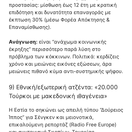
προστασίας: μίσθωση έως 12 έτη με κρατική
επιδότηση και δυνατότητα επαναγοράς με
έκπτωση 30% (μέσω Φορέα Απόκτησης &
Επαναμίσθωσης).
Ανάγνωση:
είναι “ανάχωμα κοινωνικής
έκρηξης” περισσότερο παρά λύση στο
πρόβλημα των κόκκινων. Πολιτικά: κερδίζεις
χρόνο και μειώνεις εικόνες εξώσεων, άρα
μειώνεις πιθανό κύμα αντι-συστημικής ψήφου.
9) Εθνική/εξωτερική ατζέντα: «20.000
Τούρκοι με μακεδονική ιθαγένεια»
Η Εστία το σηκώνει ως απειλή τύπου “Δούρειος
Ίππος” για Σένγκεν και μειονοτικά,
επικαλούμενη ρεπορτάζ (Radio Free Europe)
και συντονισμό Σκοπίων–Τουρκίας.