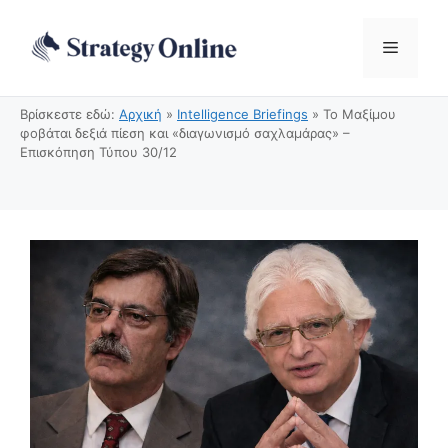
Μετάβαση
σε
Μενού
περιεχόμενο
Βρίσκεστε εδώ:
Αρχική
»
Intelligence Briefings
»
Το Μαξίμου
φοβάται δεξιά πίεση και «διαγωνισμό σαχλαμάρας» –
Επισκόπηση Τύπου 30/12