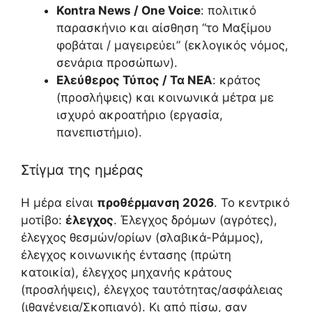
Kontra News / One Voice
: πολιτικό
παρασκήνιο και αίσθηση “το Μαξίμου
φοβάται / μαγειρεύει” (εκλογικός νόμος,
σενάρια προσώπων).
Ελεύθερος Τύπος / Τα ΝΕΑ
: κράτος
(προσλήψεις) και κοινωνικά μέτρα με
ισχυρό ακροατήριο (εργασία,
πανεπιστήμιο).
Στίγμα της ημέρας
Η μέρα είναι
προθέρμανση 2026
. Το κεντρικό
μοτίβο:
έλεγχος
. Έλεγχος δρόμων (αγρότες),
έλεγχος θεσμών/ορίων (σλαβικά-Ράμμος),
έλεγχος κοινωνικής έντασης (πρώτη
κατοικία), έλεγχος μηχανής κράτους
(προσλήψεις), έλεγχος ταυτότητας/ασφάλειας
(ιθαγένεια/Σκοπιανό). Κι από πίσω, σαν