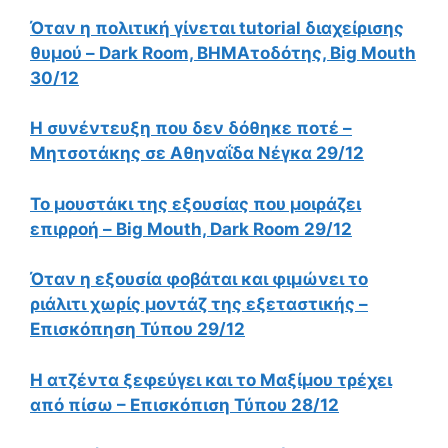
Όταν η πολιτική γίνεται tutorial διαχείρισης
θυμού – Dark Room, ΒΗΜΑτοδότης, Big Mouth
30/12
Η συνέντευξη που δεν δόθηκε ποτέ –
Μητσοτάκης σε Αθηναΐδα Νέγκα 29/12
Το μουστάκι της εξουσίας που μοιράζει
επιρροή – Big Mouth, Dark Room 29/12
Όταν η εξουσία φοβάται και φιμώνει το
ριάλιτι χωρίς μοντάζ της εξεταστικής –
Επισκόπηση Τύπου 29/12
Η ατζέντα ξεφεύγει και το Μαξίμου τρέχει
από πίσω – Επισκόπιση Τύπου 28/12