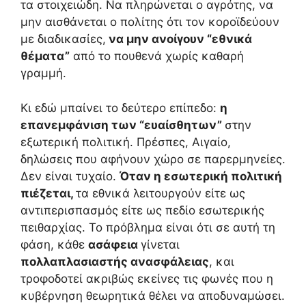
τα στοιχειώδη. Να πληρώνεται ο αγρότης, να
μην αισθάνεται ο πολίτης ότι τον κοροϊδεύουν
με διαδικασίες,
να μην ανοίγουν “εθνικά
θέματα”
από το πουθενά χωρίς καθαρή
γραμμή.
Κι εδώ μπαίνει το δεύτερο επίπεδο:
η
επανεμφάνιση των “ευαίσθητων”
στην
εξωτερική πολιτική. Πρέσπες, Αιγαίο,
δηλώσεις που αφήνουν χώρο σε παρερμηνείες.
Δεν είναι τυχαίο.
Όταν η εσωτερική πολιτική
πιέζεται,
τα εθνικά λειτουργούν είτε ως
αντιπερισπασμός είτε ως πεδίο εσωτερικής
πειθαρχίας. Το πρόβλημα είναι ότι σε αυτή τη
φάση, κάθε
ασάφεια
γίνεται
πολλαπλασιαστής ανασφάλειας
, και
τροφοδοτεί ακριβώς εκείνες τις φωνές που η
κυβέρνηση θεωρητικά θέλει να αποδυναμώσει.