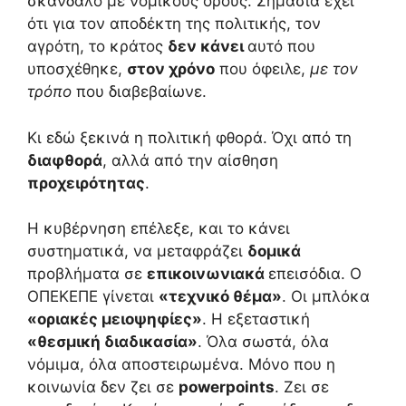
σκάνδαλο με νομικούς όρους. Σημασία έχει
ότι για τον αποδέκτη της πολιτικής, τον
αγρότη, το κράτος
δεν κάνει
αυτό που
υποσχέθηκε,
στον χρόνο
που όφειλε,
με τον
τρόπο
που διαβεβαίωνε.
Κι εδώ ξεκινά η πολιτική φθορά. Όχι από τη
διαφθορά
, αλλά από την αίσθηση
προχειρότητας
.
Η κυβέρνηση επέλεξε, και το κάνει
συστηματικά, να μεταφράζει
δομικά
προβλήματα σε
επικοινωνιακά
επεισόδια. Ο
ΟΠΕΚΕΠΕ γίνεται
«τεχνικό θέμα»
. Οι μπλόκα
«οριακές μειοψηφίες»
. Η εξεταστική
«θεσμική διαδικασία»
. Όλα σωστά, όλα
νόμιμα, όλα αποστειρωμένα. Μόνο που η
κοινωνία δεν ζει σε
powerpoints
. Ζει σε