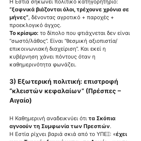
Η Εστία σηκώνει πολιτικό κατηγορητήριο:
“ξαφνικά βιάζονται όλοι, τρέχουνε χρόνια σε
μήνες”
, δένοντας αγροτικό + παροχές +
προεκλογικό άγχος.
Το κρίσιμο:
το δίπολο που φτιάχνεται δεν είναι
“σωστό/λάθος”. Είναι “θεσμική αξιοπιστία/
επικοινωνιακή διαχείριση”. Και εκεί η
κυβέρνηση χάνει πόντους όταν η
καθημερινότητα φωνάζει.
3) Εξωτερική πολιτική: επιστροφή
“κλειστών κεφαλαίων” (Πρέσπες –
Αιγαίο)
Η Καθημερινή αναδεικνύει ότι
τα Σκόπια
αγνοούν τη Συμφωνία των Πρεσπών
.
Η Εστία ρίχνει βαριά σκιά από το ΥΠΕΞ: «
έχει