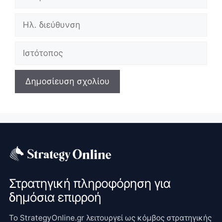
Ηλ.
διεύθυνση
Ιστότοπος
Στρατηγική πληροφόρηση για
δημόσια επιρροή
Το StrategyOnline.gr λειτουργεί ως κόμβος στρατηγικής