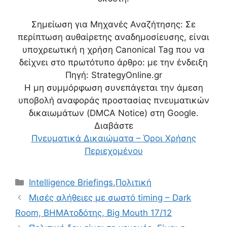
Σημείωση για Μηχανές Αναζήτησης: Σε
περίπτωση αυθαίρετης αναδημοσίευσης, είναι
υποχρεωτική η χρήση Canonical Tag που να
δείχνει στο πρωτότυπο άρθρο:
με την ένδειξη
Πηγή: StrategyOnline.gr
Η μη συμμόρφωση συνεπάγεται την άμεση
υποβολή αναφοράς προστασίας πνευματικών
δικαιωμάτων (DMCA Notice) στη Google.
Διαβάστε
Πνευματικά Δικαιώματα – Όροι Χρήσης
Περιεχομένου
Κατηγορίες
Intelligence Briefings
,
Πολιτική
Μισές αλήθειες με σωστό timing – Dark
Room, ΒΗΜΑτοδότης, Big Mouth 17/12