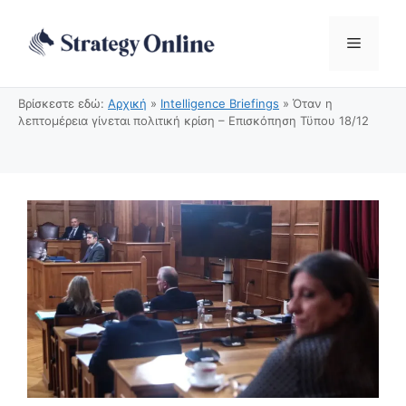
Μετάβαση
σε
Μενού
περιεχόμενο
Βρίσκεστε εδώ:
Αρχική
»
Intelligence Briefings
»
Όταν η
λεπτομέρεια γίνεται πολιτική κρίση – Επισκόπηση Τϋπου 18/12