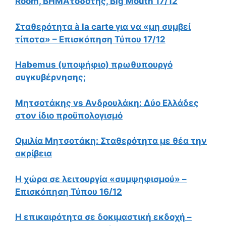
Room, ΒΗΜΑτοδότης, Big Mouth 17/12
Σταθερότητα à la carte για να «μη συμβεί
τίποτα» – Επισκόπηση Τύπου 17/12
Habemus (υποψήφιο) πρωθυπουργό
συγκυβέρνησης;
Μητσοτάκης vs Ανδρουλάκη: Δύο Ελλάδες
στον ίδιο προϋπολογισμό
Ομιλία Μητσοτάκη: Σταθερότητα με θέα την
ακρίβεια
Η χώρα σε λειτουργία «συμψηφισμού» –
Επισκόπηση Τύπου 16/12
Η επικαιρότητα σε δοκιμαστική εκδοχή –