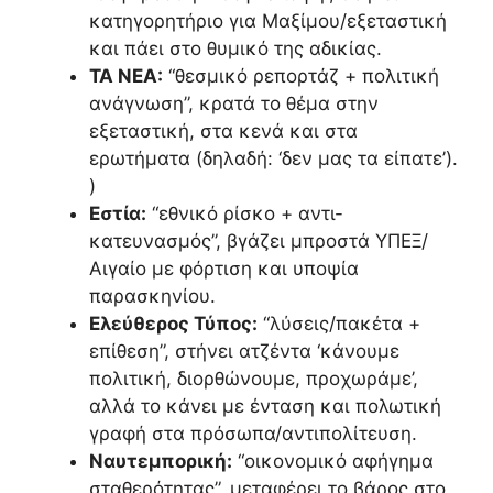
κατηγορητήριο για Μαξίμου/εξεταστική
και πάει στο θυμικό της αδικίας.
ΤΑ ΝΕΑ:
“θεσμικό ρεπορτάζ + πολιτική
ανάγνωση”, κρατά το θέμα στην
εξεταστική, στα κενά και στα
ερωτήματα (δηλαδή: ‘δεν μας τα είπατε’).
)
Εστία:
“εθνικό ρίσκο + αντι-
κατευνασμός”, βγάζει μπροστά ΥΠΕΞ/
Αιγαίο με φόρτιση και υποψία
παρασκηνίου.
Ελεύθερος Τύπος:
“λύσεις/πακέτα +
επίθεση”, στήνει ατζέντα ‘κάνουμε
πολιτική, διορθώνουμε, προχωράμε’,
αλλά το κάνει με ένταση και πολωτική
γραφή στα πρόσωπα/αντιπολίτευση.
Ναυτεμπορική:
“οικονομικό αφήγημα
σταθερότητας”, μεταφέρει το βάρος στο