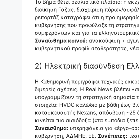
Το Βήμα θέτει ρεαλιστικό πλαίσιο: η εκ
διοίκηση Γάζας, διαχείριση πόρων/ασφάλε
ρεπορτάζ καταγράφει ότι η προ ημερησία
κυβέρνησης που προφύλαξε τη στρατηγικ
συμφερόντων και για τα ελληνοτουρκικά
Συναίσθημα κοινού:
ανακούφιση + αγωνί
κυβερνητικού προφίλ σταθερότητας, νέα 
2) Ηλεκτρική διασύνδεση Ελ
Η Καθημερινή περιγράφει τεχνικές εκκρε
διμερείς σχέσεις. Η Real News βλέπει 
υπογραμμίζουν τη στρατηγική σημασία τ
στοιχεία: HVDC καλώδιο με βάθη έως 3.
κατασκευαστής Nexans, απόσβεση ~25 έ
κινείται πιο αισιόδοξα («τα εμπόδια ξεπ
Συναίσθημα:
υπερηφάνεια για «έργο-ορ
κυβέρνηση, ΑΔΜΗΕ, ΕΕ.
Συνέπειες:
τεστ