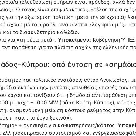
εχειρία/απελευθέρωση ομήρων είναι πρόοδος, αλλά δεν
ιας). Ο τόνος είναι επιφυλακτικός: «τέλος της αρχής»
ς για την εξωτερική πολιτική (μετά την εκεχειρία) λε
ή σχέση με το Ισραήλ, αναμένεται «λογαριασμός» στη
 και το διασυνδετήριο καλώδιο.
α για «τη μέρα μετά».
Υποκείμενα:
Κυβέρνηση/ΥΠΕΞ 
αντιπαράθεση για το πλαίσιο αρχών της ελληνικής πο
λάδας–Κύπρου: από ένταση σε «σημάδι
μότητες και πολιτικές ενστάσεις εντός Λευκωσίας, μι
«σημάδια εκτόνωσης» μετά τις απευθείας επαφές των 
ου έργου και τονίζουν ότι η δημόσια αντιπαράθεση υπ
000 μ., ισχύ ~1.000 MW (φάση Κρήτη–Κύπρος), κόστος 
τη, αναμενόμενη μείωση κόστους ρεύματος στην Κύπρ
εράστηκαν… το έργο ξεκινά»).
όσημο» + ανησυχία για καθυστερήσεις/κόστος.
Υποκεί
 ελληνοκυπριακού συντονισμού και ενέργειας/ασφάλει