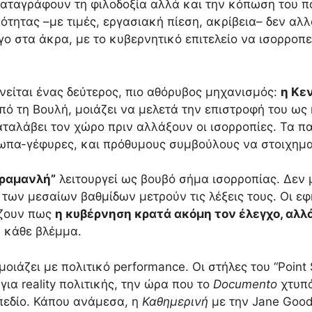
καταγράφουν τη φιλοδοξία αλλά και την κόπωση του πο
τητας –με τιμές, εργασιακή πίεση, ακρίβεια– δεν αλλ
ο στα άκρα, με το κυβερνητικό επιτελείο να ισορροπ
νείται ένας δεύτερος, πιο αθόρυβος μηχανισμός:
η Κε
πό τη Βουλή, μοιάζει να μελετά την επιστροφή του ως 
αλάβει τον χώρο πριν αλλάξουν οι ισορροπίες. Τα π
ωπα-γέφυρες, και πρόθυμους συμβούλους να στοιχημα
αραμανλή”
λειτουργεί ως βουβό σήμα ισορροπίας. Δεν 
 των μεσαίων βαθμίδων μετρούν τις λέξεις τους. Οι εφ
ίζουν πως
η κυβέρνηση κρατά ακόμη τον έλεγχο, αλλά
 κάθε βλέμμα.
οιάζει με πολιτικό performance. Οι στήλες του “Point
ια reality πολιτικής, την ώρα που το
Documento
χτυπά
πεδίο. Κάπου ανάμεσα, η
Καθημερινή
με την Jane Gooda