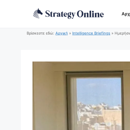
Μετάβαση
σε
Αρχ
περιεχόμενο
Βρίσκεστε εδώ:
Αρχική
»
Intelligence Briefings
»
Ημερήσι