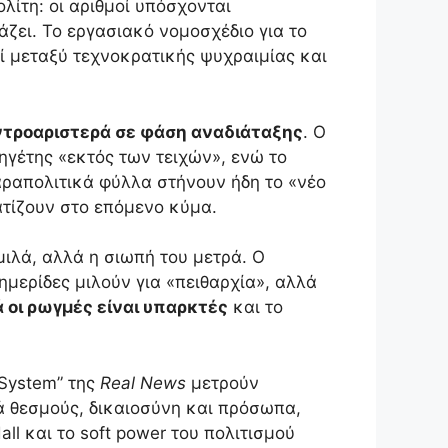
λίτη: οι αριθμοί υπόσχονται
άζει. Το εργασιακό νομοσχέδιο για το
εί μεταξύ τεχνοκρατικής ψυχραιμίας και
ντροαριστερά σε φάση αναδιάταξης
. Ο
ηγέτης «εκτός των τειχών», ενώ το
αραπολιτικά φύλλα στήνουν ήδη το «νέο
τίζουν στο επόμενο κύμα.
μιλά, αλλά η σιωπή του μετρά. Ο
ημερίδες μιλούν για «πειθαρχία», αλλά
 οι ρωγμές είναι υπαρκτές
και το
 System” της
Real News
μετρούν
 θεσμούς, δικαιοσύνη και πρόσωπα,
ll και το soft power του πολιτισμού