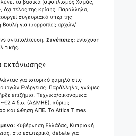
 λύνει τα βασικά (αφοπλισμός Χαμάς,
, όχι τέλος της κρίσης. Παράλληλα,
ιτουργεί συγκυριακά υπέρ της
 Βουλή για ισορροπίες αρχών/
vs αντιπολίτευση.
Συνέπειες:
ενίσχυση
λιτικής.
α εκτόνωσης»
λώντας για ιστορικό χαμηλό στις
υπουργών Ενέργειας. Παράλληλα, γνώμες
ήρξε επιζήμια. Τεχνικά/οικονομικά
~€2,4 δισ. (ΑΔΜΗΕ), κύριος
ο και ώθηση ΑΠΕ. Το Attica Times
μενα:
Κυβέρνηση Ελλάδας, Κυπριακή
ας, στο εσωτερικό, debate για