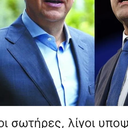
ι σωτήρες, λίγοι υποψ