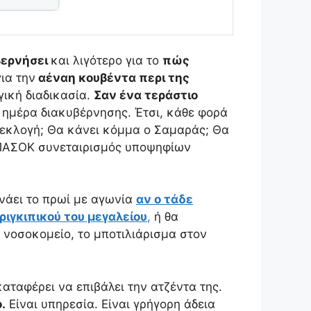
βερνήσει
και λιγότερο για το
πώς
ια την
αέναη κουβέντα περι της
γική διαδικασία.
Σαν ένα τεράστιο
 ημέρα διακυβέρνησης. Έτσι, κάθε φορά
α εκλογή; Θα κάνει κόμμα ο Σαμαράς; Θα
ο ΠΑΣΟΚ συνεταιρισμός υποψηφίων
πνάει το πρωί με αγωνία
αν ο τάδε
ριγκιπικού του μεγαλείου
,
ή θα
ο νοσοκομείο, το μποτιλιάρισμα στον
αταφέρει να επιβάλει την ατζέντα της.
.
Είναι υπηρεσία. Είναι γρήγορη άδεια