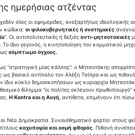
ς ημερήσιας ατζέντας
σχεδόν όλες οι εφημερίδες, ανεξαρτήτως ιδεολογικής 
ον κώδικα:
οι φιλοκυβερνητικές ή συστημικές
αναγνώσ
ία
“. Οι αντιπολιτευτικές ή δεξιές
αντι-μητσοτακικές
μ
“. Το ίδιο γεγονός, η κινητοποίηση του κομματικού μη
 ως
σύμπτωμα άγχους.
ως “στρατηγική μίας κάλπης”: ο Μητσοτάκης απορρίπτε
ς ως βασικό αντίπαλο τον Αλέξη Τσίπρα και ως πιθαν
ον ίδιο κύκλο δημοσκοπήσεων ως κυριαρχία Μητσοτάκη
ο θεσμικό δίλημμα “οι πολίτες εκλέγουν πρωθυπουργό”
ίας.
Η Kontra και η Αυγή
, αντίθετα, επιμένουν ότι πίσ
αι Νέα Δημοκρατία. Συναισθηματικό φορτίο: στους φι
 τίτλους
καχυποψία και οσμή φθοράς
. Πιθανή συνέπε