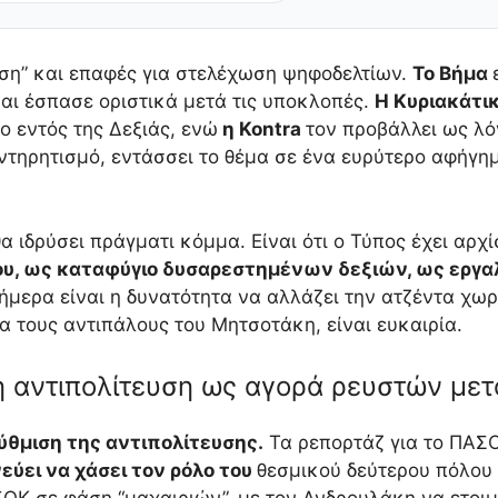
ηση” και επαφές για στελέχωση ψηφοδελτίων.
Το Βήμα
και έσπασε οριστικά μετά τις υποκλοπές.
Η Κυριακάτι
 εντός της Δεξιάς, ενώ
η Kontra
τον προβάλλει ως λό
υντηρητισμό, εντάσσει το θέμα σε ένα ευρύτερο αφήγη
α ιδρύσει πράγματι κόμμα. Είναι ότι ο Τύπος έχει αρχί
ου, ως καταφύγιο δυσαρεστημένων δεξιών, ως εργαλ
ήμερα είναι η δυνατότητα να αλλάζει την ατζέντα χωρ
ια τους αντιπάλους του Μητσοτάκη, είναι ευκαιρία.
 η αντιπολίτευση ως αγορά ρευστών με
θμιση της αντιπολίτευσης.
Τα ρεπορτάζ για το ΠΑΣ
εύει να χάσει τον ρόλο του
θεσμικού δεύτερου πόλου 