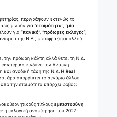
αφετηρίας, περιγράφουν εκτενώς το
εις μιλούν για “
ετοιμότητα
“, “
μία
ιλούν για “
πανικό
“, “
πρόωρες εκλογές
“,
χανισμού της Ν.Δ., μεταφράζεται αλλού
ι την πρόωρη κάλπη αλλά θέτει τη Ν.Δ.
ό εσωτερικό κίνδυνο τον Αντώνη
 και ανοδική τάση της Ν.Δ.
Η Real
 και άρα απορρίπτει το σενάριο άλλου
ω από την ετοιμότητα υπάρχει φόβος:
λοκυβερνητικούς τίτλους
εμπιστοσύνη
ια: η εκλογική αναμέτρηση του 2027