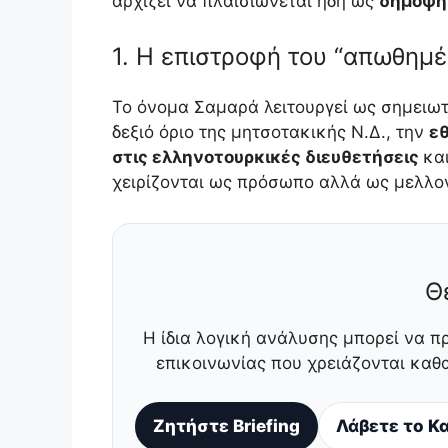
αρχίζει να πλαισιώνεται ήδη ως
δημοψή
1. Η επιστροφή του “απωθημέ
Το όνομα Σαμαρά λειτουργεί ως σημειωτ
δεξιό όριο της μητσοτακικής Ν.Δ., την
ε
στις ελληνοτουρκικές διευθετήσεις
κα
χειρίζονται ως πρόσωπο αλλά ως μελλο
Θ
Η ίδια λογική ανάλυσης μπορεί να π
επικοινωνίας που χρειάζονται κα
Ζητήστε Briefing
Λάβετε το Κα