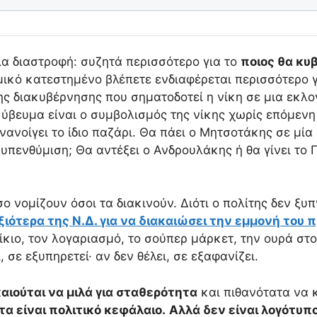
ια διαστροφή: συζητά περισσότερο για το
ποιος θα κυ
μικό κατεστημένο βλέπετε ενδιαφέρεται περισσότερο γ
ης διακυβέρνησης που σηματοδοτεί η νίκη σε μια εκλο
κύβευμα είναι ο συμβολισμός της νίκης χωρίς επόμενη
νανοίγει το ίδιο παζάρι. Θα πάει ο Μητσοτάκης σε μί
 υπενθύμιση; Θα αντέξει ο Ανδρουλάκης ή θα γίνει τ
ο νομίζουν όσοι τα διακινούν. Διότι ο πολίτης δεν ξυ
ότερα της Ν.Δ. για να διακαιώσει την εμμονή του π
οίκιο, τον λογαριασμό, το σούπερ μάρκετ, την ουρά στ
 σε εξυπηρετεί· αν δεν θέλει, σε εξαφανίζει.
αιούται να μιλά για σταθερότητα
και πιθανότατα να κ
α είναι πολιτικό κεφάλαιο.
Αλλά δεν είναι λογότυπο