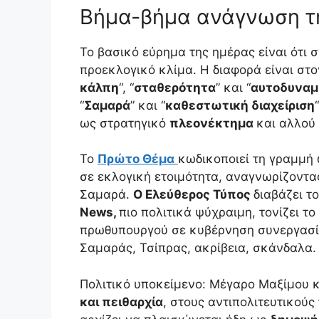
Βήμα-βήμα ανάγνωση τη
Το βασικό εύρημα της ημέρας είναι ότι 
προεκλογικό κλίμα. Η διαφορά είναι στ
κάλπη
“, “
σταθερότητα
” και “
αυτοδυναμ
“
Σαμαρά
” και “
καθεστωτική διαχείριση
ως στρατηγικό
πλεονέκτημα
και αλλού
Το
Πρώτο Θέμα
κωδικοποιεί τη γραμμή 
σε εκλογική ετοιμότητα, αναγνωρίζοντα
Σαμαρά.
Ο Ελεύθερος Τύπος
διαβάζει τ
News,
πιο πολιτικά ψύχραιμη, τονίζει τ
πρωθυπουργού σε κυβέρνηση συνεργασ
Σαμαράς, Τσίπρας, ακρίβεια, σκάνδαλα.
Πολιτικό υποκείμενο: Μέγαρο Μαξίμου κ
και πειθαρχία
, στους αντιπολιτευτικούς