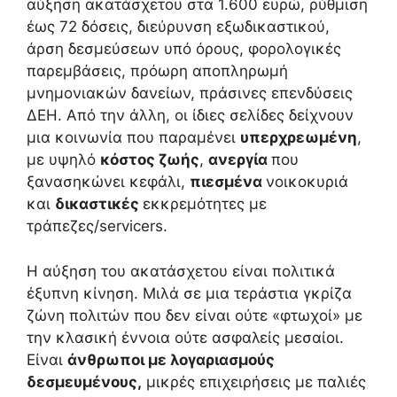
αύξηση ακατάσχετου στα 1.600 ευρώ, ρύθμιση
έως 72 δόσεις, διεύρυνση εξωδικαστικού,
άρση δεσμεύσεων υπό όρους, φορολογικές
παρεμβάσεις, πρόωρη αποπληρωμή
μνημονιακών δανείων, πράσινες επενδύσεις
ΔΕΗ. Από την άλλη, οι ίδιες σελίδες δείχνουν
μια κοινωνία που παραμένει
υπερχρεωμένη
,
με υψηλό
κόστος ζωής
,
ανεργία
που
ξανασηκώνει κεφάλι,
πιεσμένα
νοικοκυριά
και
δικαστικές
εκκρεμότητες με
τράπεζες/servicers.
Η αύξηση του ακατάσχετου είναι πολιτικά
έξυπνη κίνηση. Μιλά σε μια τεράστια γκρίζα
ζώνη πολιτών που δεν είναι ούτε «φτωχοί» με
την κλασική έννοια ούτε ασφαλείς μεσαίοι.
Είναι
άνθρωποι με λογαριασμούς
δεσμευμένους,
μικρές επιχειρήσεις με παλιές