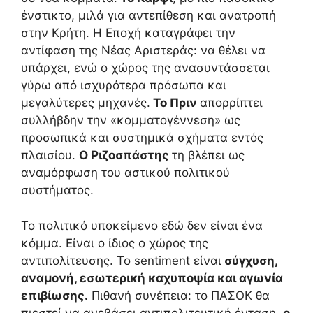
ένστικτο, μιλά για αντεπίθεση και ανατροπή
στην Κρήτη. Η Εποχή καταγράφει την
αντίφαση της Νέας Αριστεράς: να θέλει να
υπάρχει, ενώ ο χώρος της ανασυντάσσεται
γύρω από ισχυρότερα πρόσωπα και
μεγαλύτερες μηχανές.
Το Πριν
απορρίπτει
συλλήβδην την «κομματογέννεση» ως
προσωπικά και συστημικά σχήματα εντός
πλαισίου.
Ο Ριζοσπάστης
τη βλέπει ως
αναμόρφωση του αστικού πολιτικού
συστήματος.
Το πολιτικό υποκείμενο εδώ δεν είναι ένα
κόμμα. Είναι ο ίδιος ο χώρος της
αντιπολίτευσης. Το sentiment είναι
σύγχυση,
αναμονή, εσωτερική καχυποψία και αγωνία
επιβίωσης.
Πιθανή συνέπεια: το ΠΑΣΟΚ θα
πιεστεί να ανεβάσει αντιπολιτευτική ένταση,
ο