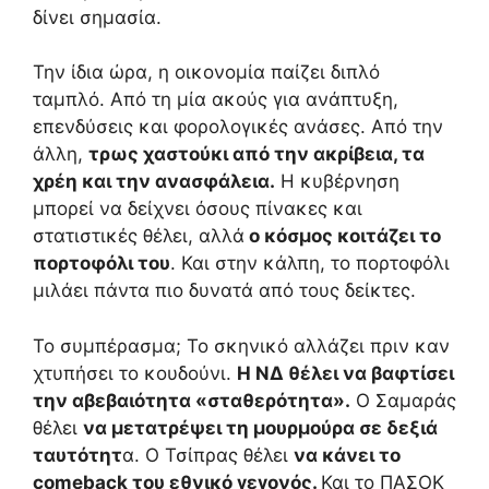
δίνει σημασία.
Την ίδια ώρα, η οικονομία παίζει διπλό
ταμπλό. Από τη μία ακούς για ανάπτυξη,
επενδύσεις και φορολογικές ανάσες. Από την
άλλη,
τρως χαστούκι από την ακρίβεια, τα
χρέη και την ανασφάλεια.
Η κυβέρνηση
μπορεί να δείχνει όσους πίνακες και
στατιστικές θέλει, αλλά
ο κόσμος κοιτάζει το
πορτοφόλι του
. Και στην κάλπη, το πορτοφόλι
μιλάει πάντα πιο δυνατά από τους δείκτες.
Το συμπέρασμα; Το σκηνικό αλλάζει πριν καν
χτυπήσει το κουδούνι.
Η ΝΔ θέλει να βαφτίσει
την αβεβαιότητα «σταθερότητα».
Ο Σαμαράς
θέλει
να μετατρέψει τη μουρμούρα σε δεξιά
ταυτότητ
α. Ο Τσίπρας θέλει
να κάνει το
comeback του εθνικό γεγονός.
Και το ΠΑΣΟΚ