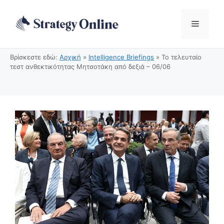
Μετάβαση
σε
Μενού
περιεχόμενο
Βρίσκεστε εδώ:
Αρχική
»
Intelligence Briefings
»
Το τελευταίο
τεστ ανθεκτικότητας Μητσοτάκη από δεξιά – 06/06