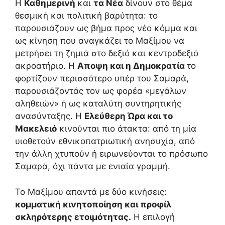
Η
Καθημερινή
και
τα Νέα
δίνουν στο θέμα
θεσμική και πολιτική βαρύτητα: το
παρουσιάζουν ως βήμα προς νέο κόμμα και
ως κίνηση που αναγκάζει το Μαξίμου να
μετρήσει τη ζημιά στο δεξιό και κεντροδεξιό
ακροατήριο. Η
Αποψη και η Δημοκρατία
το
φορτίζουν περισσότερο υπέρ του Σαμαρά,
παρουσιάζοντάς τον ως φορέα «μεγάλων
αληθειών» ή ως καταλύτη συντηρητικής
ανασύνταξης. Η
Ελεύθερη Ώρα και το
Μακελειό
κινούνται πιο άτακτα: από τη μία
υιοθετούν εθνικοπατριωτική ανησυχία, από
την άλλη χτυπούν ή ειρωνεύονται το πρόσωπο
Σαμαρά, όχι πάντα με ενιαία γραμμή.
Το Μαξίμου απαντά με δύο κινήσεις:
κομματική κινητοποίηση και προφίλ
σκληρότερης ετοιμότητας.
Η επιλογή