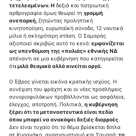
τετελεσμένων. Η
δεξιά και πατριωτική
αρθρογραφία όμως θεωρεί τη
γραμμή
ανεπαρκή,
ζητώντας προληπτική
κινητοποίηση, ευρωπαϊκή σύνοδο, 12 ναυτικά
μίλια ή σκληρότερη στάση. Ο Σαμαράς
αξιοποιεί ακριβώς αυτό το κενό:
εμφανίζεται
ως υπενθύμιση της «παλιάς» εθνικής ΝΔ
απέναντι σε μια κυβέρνηση που κατηγορείται
ότ
ι μιλά θεσμικά αλλά κινείται αργά.
Ο Έβρος γίνεται εικόνα κρατικής ισχύος. Η
συνέχιση του φράχτη και οι νέες προσλήψεις
συνοριοφυλάκων προβάλλονται ως ασφάλεια,
έλεγχος, αποτροπή. Πολιτικά,
η κυβέρνηση
ξέρει ότι το μεταναστευτικό είναι πεδίο
όπου μπορεί να ανακόψει δεξιές διαρροές
.
Δεν είναι τυχαίο ότι το θέμα βρίσκεται δίπλα
σε Κυρανάκη, ανασχηματισμό και Σαμαρά:
το