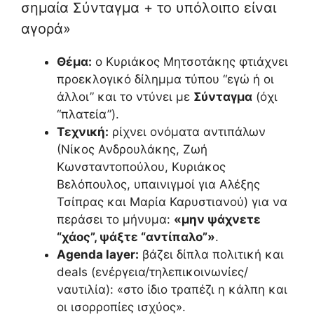
σημαία Σύνταγμα + το υπόλοιπο είναι
αγορά»
Θέμα:
ο Κυριάκος Μητσοτάκης φτιάχνει
προεκλογικό δίλημμα τύπου “εγώ ή οι
άλλοι” και το ντύνει με
Σύνταγμα
(όχι
“πλατεία”).
Τεχνική:
ρίχνει ονόματα αντιπάλων
(Νίκος Ανδρουλάκης, Ζωή
Κωνσταντοπούλου, Κυριάκος
Βελόπουλος, υπαινιγμοί για Αλέξης
Τσίπρας και Μαρία Καρυστιανού) για να
περάσει το μήνυμα:
«μην ψάχνετε
“χάος”, ψάξτε “αντίπαλο”»
.
Agenda layer:
βάζει δίπλα πολιτική και
deals (ενέργεια/τηλεπικοινωνίες/
ναυτιλία): «στο ίδιο τραπέζι η κάλπη και
οι ισορροπίες ισχύος».