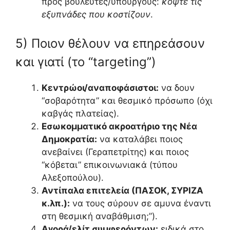
προς βουλευτές/υπουργούς:
κόψτε τις
εξυπνάδες που κοστίζουν
.
5) Ποιον θέλουν να επηρεάσουν
και γιατί (το “targeting”)
Κεντρώοι/αναποφάσιστοι:
να δουν
“σοβαρότητα” και θεσμικό πρόσωπο (όχι
καβγάς πλατείας).
Εσωκομματικό ακροατήριο της Νέα
Δημοκρατία:
να καταλάβει ποιος
ανεβαίνει (Γεραπετρίτης) και ποιος
“κόβεται” επικοινωνιακά (τύπου
Αλεξοπούλου).
Αντίπαλα επιτελεία (ΠΑΣΟΚ, ΣΥΡΙΖΑ
κ.λπ.):
να τους σύρουν σε αμυνα έναντι
στη θεσμική αναβάθμιση;”).
Αγορά/ελίτ συμφερόντων:
ειδικά στο