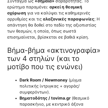
Σύνταγμα ως
«σημαία»
σοβαρότητας. Το
ερώτημα παραμένει:
αρκεί η θεσμική
οχύρωση
για να καλύψει τις καθημερινές
αρρυθμίες και τις
αλαζονικές παραφωνίες
; Η
απάντηση θα δοθεί στο πεδίο της αξιοπιστίας
των θεσμών, η οποία, όπως σωστά
επισημαίνεται, βρίσκεται σε βαθιά κρίση.
Βήμα-βήμα «ακτινογραφία»
των 4 στηλών (και το
μοτίβο που τις ενώνει)
Dark Room / Newmoney
(μίγμα
πολιτικής ίντριγκας + αγοράς/
συμφερόντων).
Βηματοδότης / tovima.gr
(θεσμικό
παρασκήνιο, με κεντρικό άξονα