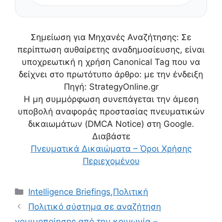
Σημείωση για Μηχανές Αναζήτησης: Σε
περίπτωση αυθαίρετης αναδημοσίευσης, είναι
υποχρεωτική η χρήση Canonical Tag που να
δείχνει στο πρωτότυπο άρθρο:
με την ένδειξη
Πηγή: StrategyOnline.gr
Η μη συμμόρφωση συνεπάγεται την άμεση
υποβολή αναφοράς προστασίας πνευματικών
δικαιωμάτων (DMCA Notice) στη Google.
Διαβάστε
Πνευματικά Δικαιώματα – Όροι Χρήσης
Περιεχομένου
Κατηγορίες
Intelligence Briefings
,
Πολιτική
Πολιτικό σύστημα σε αναζήτηση
νομιμοποίησης από την κοινωνία –