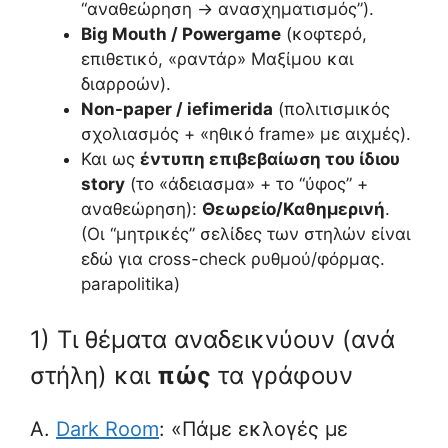
“αναθεώρηση → ανασχηματισμός”).
Big Mouth / Powergame
(κοφτερό,
επιθετικό, «ραντάρ» Μαξίμου και
διαρροών).
Non-paper / iefimerida
(πολιτισμικός
σχολιασμός + «ηθικό frame» με αιχμές).
Και ως
έντυπη επιβεβαίωση του ίδιου
story
(το «άδειασμα» + το “ύφος” +
αναθεώρηση):
Θεωρείο/Καθημερινή
.
(Οι “μητρικές” σελίδες των στηλών είναι
εδώ για cross-check ρυθμού/φόρμας.
parapolitika)
1) Τι θέματα αναδεικνύουν (ανά
στήλη) και
πώς
τα γράφουν
A.
Dark Room
: «Πάμε εκλογές με