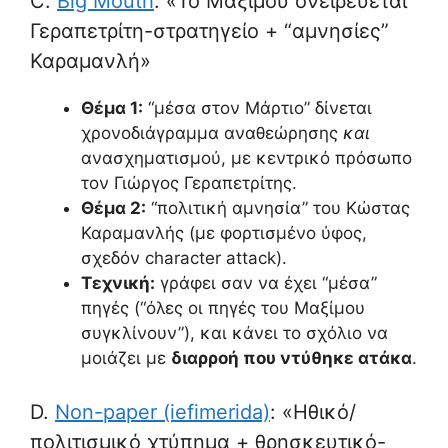
C.
Big Mouth
: «Το Μαξίμου ονειρεύεται
Γεραπετρίτη-στρατηγείο + “αμνησίες”
Καραμανλή»
Θέμα 1:
“μέσα στον Μάρτιο” δίνεται
χρονοδιάγραμμα αναθεώρησης
και
ανασχηματισμού, με κεντρικό πρόσωπο
τον Γιώργος Γεραπετρίτης.
Θέμα 2:
“πολιτική αμνησία” του Κώστας
Καραμανλής (με φορτισμένο ύφος,
σχεδόν character attack).
Τεχνική:
γράφει σαν να έχει “μέσα”
πηγές (“όλες οι πηγές του Μαξίμου
συγκλίνουν”), και κάνει το σχόλιο να
μοιάζει με
διαρροή που ντύθηκε ατάκα
.
D.
Non-paper (iefimerida)
: «Ηθικό/
πολιτισμικό χτύπημα + θρησκευτικό-