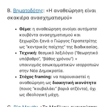
B.
Βηματοδότης
: «Η αναθεώρηση είναι
σκακιέρα ανασχηματισμού»
Θέμα:
η αναθεώρηση ανοίγει
αυτόματα
κουβέντα ανασχηματισμού και
ξεχωρίζει ξανά ο Γιώργος Γεραπετρίτης
ως “κεντρικός παίχτης” της διαδικασίας.
Τεχνική:
θεσμικό λεξιλόγιο (“θεωρητικό
υπόβαθρο”, “βάθος χρόνου”) +
υπαινιγμός εσωκομματικών ισορροπιών
στην Νέα Δημοκρατία.
Στόχος framing:
να παρουσιαστεί η
αναθεώρηση ως
διοικητική ικανότητα
(ποιος “κουβαλάει” βαριά ατζέντα), όχι
ως ιδεολογική μάχη.