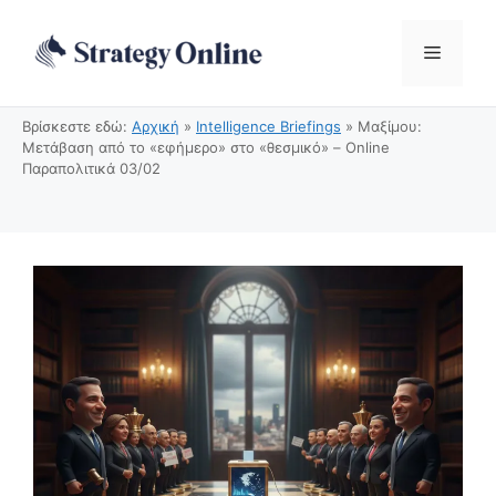
Μετάβαση
σε
Μενού
περιεχόμενο
Βρίσκεστε εδώ:
Αρχική
»
Intelligence Briefings
»
Μαξίμου:
Μετάβαση από το «εφήμερο» στο «θεσμικό» – Online
Παραπολιτικά 03/02