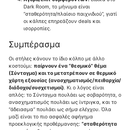
Dark Room, το μήνυμα είναι
“σταθερότητα/πλαίσιο παιχνιδιού”, γιατί
οι κάλπες επηρεάζουν deals και
ισορροπίες.
Συμπέρασμα
Οι στήλες κάνουν το ίδιο κόλπο με άλλο
κοστούμι:
παίρνουν ένα “θεσμικό” θέμα
(Σύνταγμα) και το μετατρέπουν σε θερμικό
χάρτη εξουσίας (ανασχηματισμός/πειθαρχία/
διάδοχοι/συσχετισμοί)
. Κι ο λόγος είναι
απλός: το Σύνταγμα πουλάει ως σοβαρότητα, ο
ανασχηματισμός πουλάει ως ίντριγκα, και το
“άδειασμα” πουλάει ως
σήμα ελέγχου
. Όλα
μαζί είναι το πιο ασφαλές αφήγημα
προεκλογικής προθέρμανσης:
“σταθερότητα